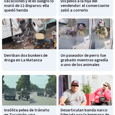
vacaciones y el ex suegro lo
los pelos a la hija del
mató de 12 disparos: ella
vendendor: el comerciante
quedó herida
salió a correrlo
Derriban dos bunkers de
Un paseador de perro fue
droga en La Matanza
grabado mientras agredía
a uno de los animales
Insólita pelea de tránsito
Desarticulan banda narco
en Tucumán: una
liderada por la hermana de