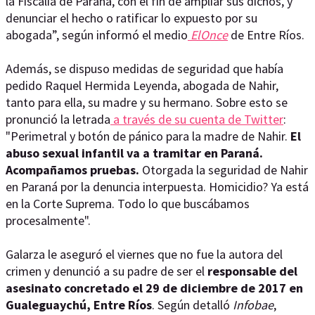
la Fiscalía de Paraná, con el fin de ampliar sus dichos, y
denunciar el hecho o ratificar lo expuesto por su
abogada”, según informó el medio
ElOnce
de Entre Ríos.
Además, se dispuso medidas de seguridad que había
pedido Raquel Hermida Leyenda, abogada de Nahir,
tanto para ella, su madre y su hermano. Sobre esto se
pronunció la letrada
a través de su cuenta de Twitter
:
"Perimetral y botón de pánico para la madre de Nahir.
El
abuso sexual infantil va a tramitar en Paraná.
Acompañamos pruebas.
Otorgada la seguridad de Nahir
en Paraná por la denuncia interpuesta. Homicidio? Ya está
en la Corte Suprema. Todo lo que buscábamos
procesalmente".
Galarza le aseguró el viernes que no fue la autora del
crimen y denunció a su padre de ser el
responsable del
asesinato concretado el 29 de diciembre de 2017 en
Gualeguaychú, Entre Ríos
. Según detalló
Infobae
,