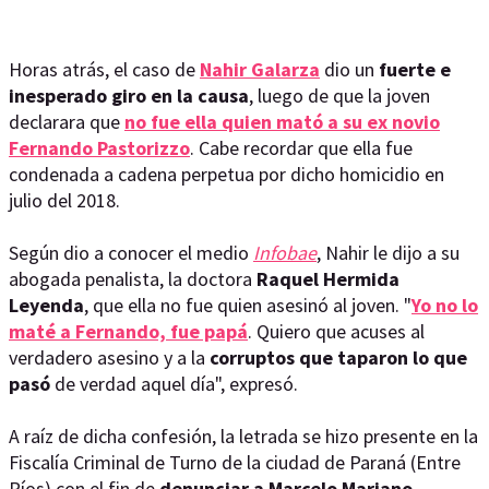
Horas atrás, el caso de
Nahir Galarza
dio un
fuerte e
inesperado giro en la causa
, luego de que la joven
declarara que
no fue ella quien mató a su ex novio
Fernando Pastorizzo
. Cabe recordar que ella fue
condenada a cadena perpetua por dicho homicidio en
julio del 2018.
Según dio a conocer el medio
Infobae
, Nahir le dijo a su
abogada penalista, la doctora
Raquel Hermida
Leyenda
, que ella no fue quien asesinó al joven. "
Yo no lo
maté a Fernando, fue papá
. Quiero que acuses al
verdadero asesino y a la
corruptos que taparon lo que
pasó
de verdad aquel día", expresó.
A raíz de dicha confesión, la letrada se hizo presente en la
Fiscalía Criminal de Turno de la ciudad de Paraná (Entre
Ríos) con el fin de
denunciar a Marcelo Mariano