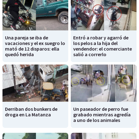
Una pareja se iba de
Entró a robar y agarró de
vacaciones y el ex suegro lo
los pelos a la hija del
mató de 12 disparos: ella
vendendor: el comerciante
quedó herida
salió a correrlo
Derriban dos bunkers de
Un paseador de perro fue
droga en La Matanza
grabado mientras agredía
a uno de los animales