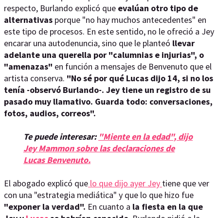
respecto, Burlando explicó que
evalúan otro tipo de
alternativas
porque "no hay muchos antecedentes" en
este tipo de procesos. En este sentido, no le ofreció a Jey
encarar una autodenuncia, sino que le planteó
llevar
adelante una querella por "calumnias e injurias", o
"amenazas"
en función a mensajes de Benvenuto que el
artista conserva.
"No sé por qué Lucas dijo 14, si no los
tenía -observó Burlando-. Jey tiene un registro de su
pasado muy llamativo. Guarda todo: conversaciones,
fotos, audios, correos".
Te puede interesar:
"Miente en la edad", dijo
Jey Mammon sobre las declaraciones de
Lucas Benvenuto.
El abogado explicó que
lo que dijo ayer Jey
tiene que ver
con una "estrategia mediática" y que lo que hizo fue
"exponer la verdad".
En cuanto a
la fiesta en la que