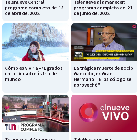
Telenueve Central:
Telenueve al amanecer:
programa completo del 15
programa completo del 21
de abril del 2022
de junio del 2022
Cómo es vivir a -71 grados
La trágica muerte de Rocío
en la ciudad más fría del
Gancedo, ex Gran
mundo
Hermano: "El psicólogo se
aprovechó"
Telenueve al Amanecer:
TeleNueve en vivo