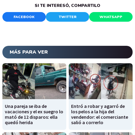
SI TE INTERESÓ, COMPARTILO
FACEBOOK
TWITTER
WHATSAPP
MÁS PARA VER
Una pareja se iba de
Entró a robar y agarró de
vacaciones y el ex suegro lo
los pelos a la hija del
mató de 12 disparos: ella
vendendor: el comerciante
quedó herida
salió a correrlo