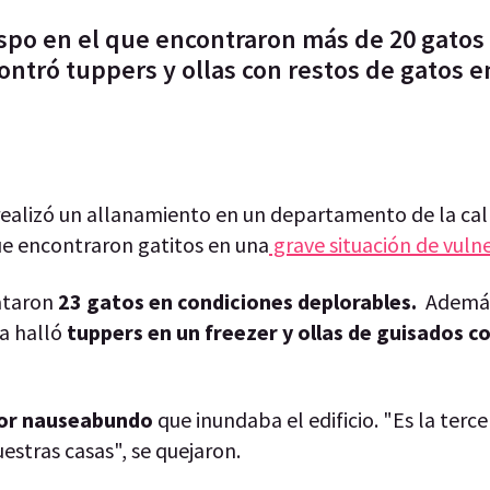
spo en el que encontraron más de 20 gatos
ontró tuppers y ollas con restos de gatos en
ealizó un allanamiento en un departamento de la ca
ue encontraron gatitos en una
grave situación de vuln
cataron
23 gatos en condiciones deplorables.
Además
ía halló
tuppers en un freezer y ollas de guisados c
or nauseabundo
que inundaba el edificio. "Es la terc
estras casas", se quejaron.