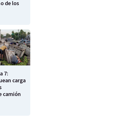
o de los
a 7:
uean carga
s
e camión