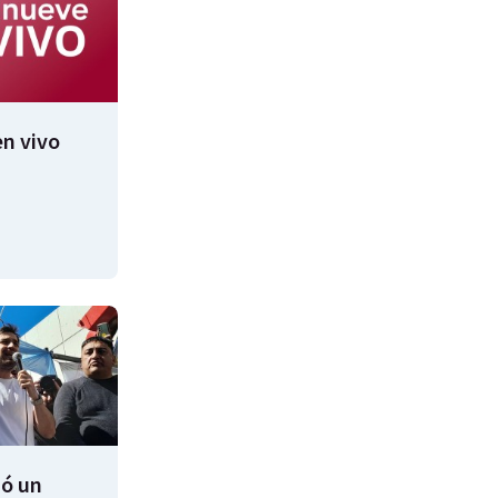
n vivo
ió un