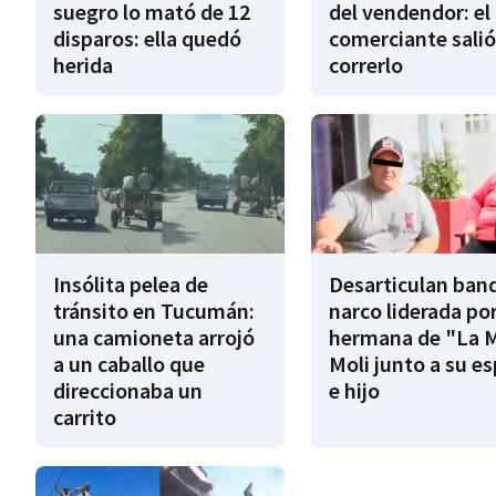
suegro lo mató de 12
del vendendor: el
disparos: ella quedó
comerciante salió
herida
correrlo
Insólita pelea de
Desarticulan ban
tránsito en Tucumán:
narco liderada por
una camioneta arrojó
hermana de "La 
a un caballo que
Moli junto a su e
direccionaba un
e hijo
carrito