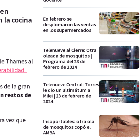
 en
 la cocina
En febrero se
desplomaron las ventas
en los supermercados
Telenueve al Cierre: Otra
oleada de mosquitos |
lle Thames al
Programa del 23 de
febrero de 2024
erabilidad.
Telenueve Central: Torres
 de la gran
le dio un ultimátum a
on restos de
Milei | 23 de febrero de
2024
era vez que
Insoportables: otra ola
de mosquitos copó el
AMBA