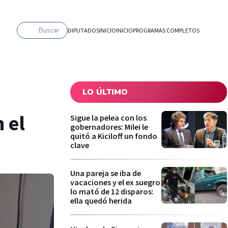
Buscar
DIPUTADOS
INICIO
INICIO
PROGRAMAS COMPLETOS
LO ÚLTIMO
 el
Sigue la pelea con los
gobernadores: Milei le
quitó a Kiciloff un fondo
clave
Una pareja se iba de
vacaciones y el ex suegro
lo mató de 12 disparos:
ella quedó herida