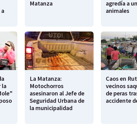
Matanza
agredía a un
 a
animales
da
La Matanza:
Caos en Rut
 la
Motochorros
vecinos saq
Mole"
asesinaron al Jefe de
de peras tra
sposo
Seguridad Urbana de
accidente d
la municipalidad