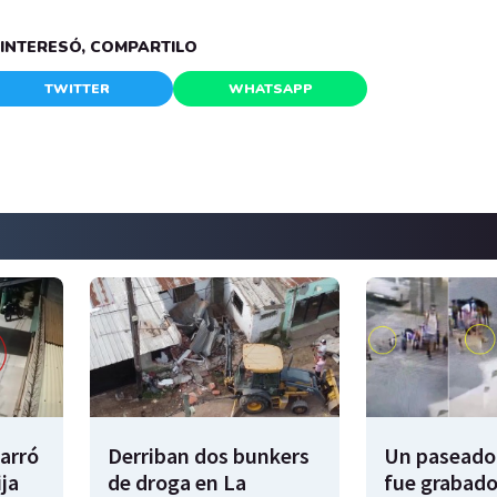
E INTERESÓ, COMPARTILO
TWITTER
WHATSAPP
garró
Derriban dos bunkers
Un paseador
ija
de droga en La
fue grabado