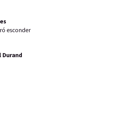
es
gró esconder
l Durand