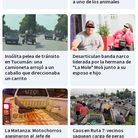
a uno de los animales
Insólita pelea de tránsito
Desarticulan banda narco
en Tucumán: una
liderada por la hermana de
camioneta arrojó a un
"La Mole" Moli junto a su
caballo que direccionaba
esposo e hijo
un carrito
La Matanza: Motochorros
Caos en Ruta 7: vecinos
asesinaron al Jefe de
saquean carga de peras