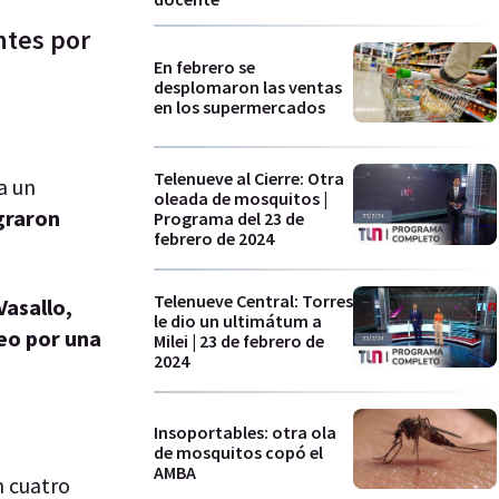
ntes por
En febrero se
desplomaron las ventas
en los supermercados
Telenueve al Cierre: Otra
a un
oleada de mosquitos |
graron
Programa del 23 de
febrero de 2024
Telenueve Central: Torres
Vasallo,
le dio un ultimátum a
ueo por una
Milei | 23 de febrero de
2024
Insoportables: otra ola
de mosquitos copó el
AMBA
n cuatro