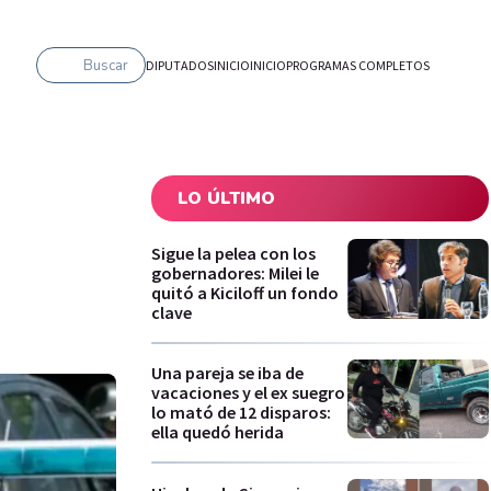
Buscar
DIPUTADOS
INICIO
INICIO
PROGRAMAS COMPLETOS
LO ÚLTIMO
Sigue la pelea con los
gobernadores: Milei le
quitó a Kiciloff un fondo
clave
Una pareja se iba de
vacaciones y el ex suegro
lo mató de 12 disparos:
ella quedó herida