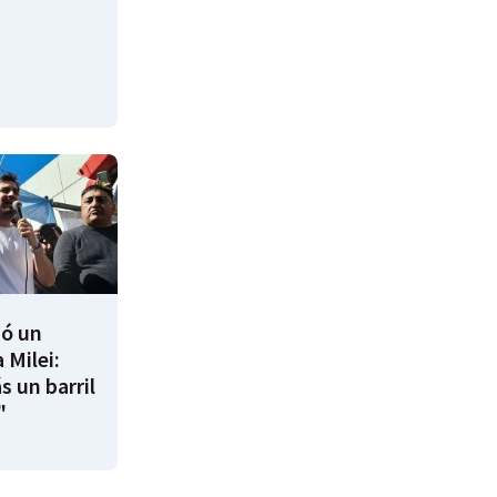
ió un
 Milei:
s un barril
"