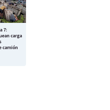
a 7:
uean carga
s
e camión