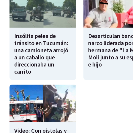
Insólita pelea de
Desarticulan ban
tránsito en Tucumán:
narco liderada por
una camioneta arrojó
hermana de "La 
a un caballo que
Moli junto a su e
direccionaba un
e hijo
carrito
Video: Con pistolas y