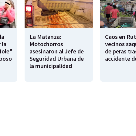
da
La Matanza:
Caos en Rut
 la
Motochorros
vecinos saq
Mole"
asesinaron al Jefe de
de peras tra
sposo
Seguridad Urbana de
accidente d
la municipalidad