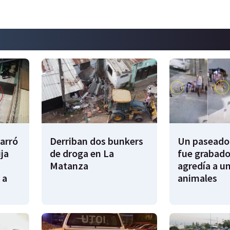
garró
Derriban dos bunkers
Un paseador
ija
de droga en La
fue grabado
Matanza
agredía a un
 a
animales