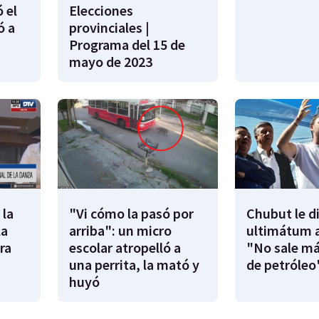
 el
Elecciones
ó a
provinciales |
Programa del 15 de
mayo de 2023
 la
"Vi cómo la pasó por
Chubut le d
la
arriba": un micro
ultimátum a
ra
escolar atropelló a
"No sale má
una perrita, la mató y
de petróleo
huyó