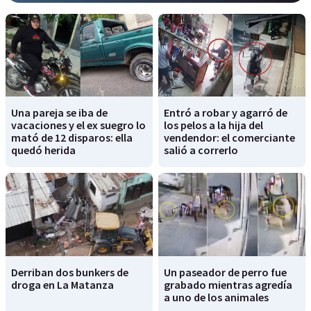
Una pareja se iba de
Entró a robar y agarró de
vacaciones y el ex suegro lo
los pelos a la hija del
mató de 12 disparos: ella
vendendor: el comerciante
quedó herida
salió a correrlo
Derriban dos bunkers de
Un paseador de perro fue
droga en La Matanza
grabado mientras agredía
a uno de los animales