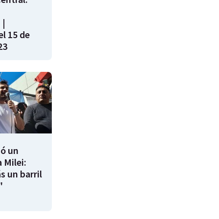
 |
l 15 de
23
ió un
 Milei:
s un barril
"