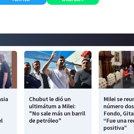
sia
Chubut le dió un
Milei se reu
ultimátum a Milei:
número dos
"No sale más un barril
Fondo, Gita
l
de petróleo"
“Fue una re
positiva”