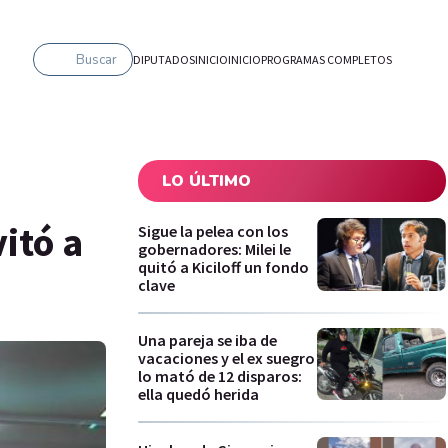
Buscar
DIPUTADOS
INICIO
INICIO
PROGRAMAS COMPLETOS
LO ÚLTIMO
itó a
Sigue la pelea con los
gobernadores: Milei le
quitó a Kiciloff un fondo
clave
Una pareja se iba de
vacaciones y el ex suegro
lo mató de 12 disparos:
ella quedó herida