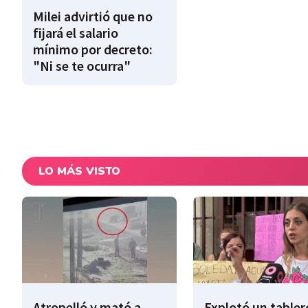
Milei advirtió que no
fijará el salario
mínimo por decreto:
"Ni se te ocurra"
LO MÁS VISTO
Atropelló y mató a
Explotó un tabler