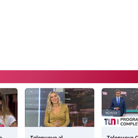
o
Telenueve al
Telenueve C