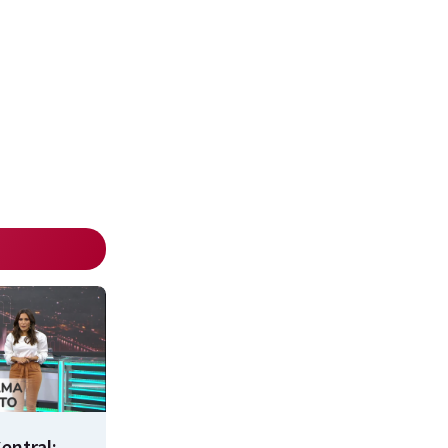
entral: