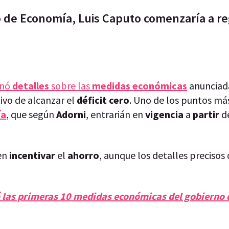
o de Economía, Luis Caputo comenzaría a re
onó
detalles
sobre las
medidas
económicas
anunciada
tivo de alcanzar el
déficit
cero
. Uno de los puntos má
ía
, que según
Adorni
, entrarián en
vigencia
a
partir
d
 en
incentivar
el
ahorro
, aunque los detalles preciso
 las primeras 10 medidas económicas del gobierno 