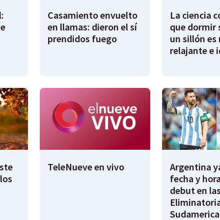
:
Casamiento envuelto
La ciencia 
de
en llamas: dieron el sí
que dormir 
prendidos fuego
un sillón es
relajante e 
este
TeleNueve en vivo
Argentina y
los
fecha y hora
debut en la
Eliminatori
Sudamerica