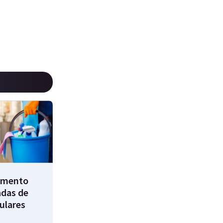
umento
adas de
ulares