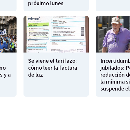
próximo lunes
Se viene el tarifazo:
Incertidumb
rno
cómo leer la factura
jubilados: P
s y a
de luz
reducción d
la mínima si
suspende el