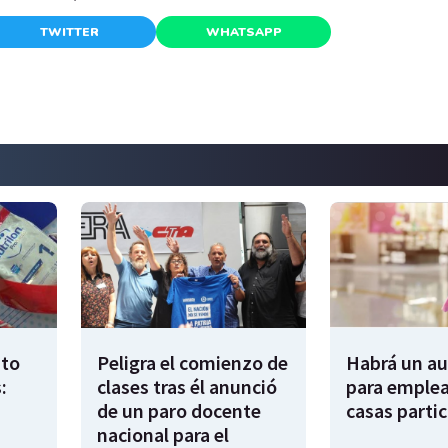
TWITTER
WHATSAPP
to
Peligra el comienzo de
Habrá un a
:
clases tras él anunció
para emple
de un paro docente
casas partic
nacional para el