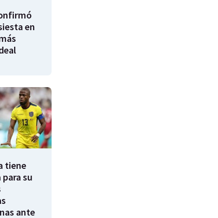
confirmó
siesta en
 más
ideal
a tiene
 para su
s
as
nas ante