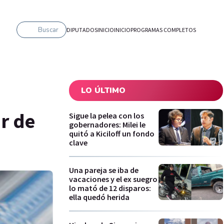
Buscar
DIPUTADOS
INICIO
INICIO
PROGRAMAS COMPLETOS
LO ÚLTIMO
ir de
Sigue la pelea con los
gobernadores: Milei le
quitó a Kiciloff un fondo
clave
Una pareja se iba de
vacaciones y el ex suegro
lo mató de 12 disparos:
ella quedó herida