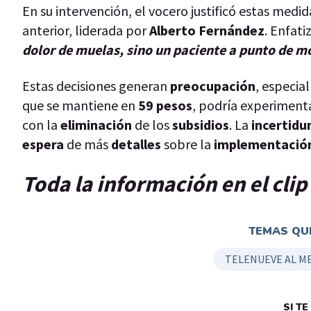
En su intervención, el vocero justificó estas med
anterior, liderada por
Alberto
Fernández
. Enfat
dolor de muelas, sino un paciente a punto de m
Estas decisiones generan
preocupación
, especia
que se mantiene en
59
pesos
, podría experiment
con la
eliminación
de los
subsidios
. La
incertid
espera
de más
detalles
sobre la
implementació
Toda la información en el cli
TEMAS QUE
TELENUEVE AL M
SI T