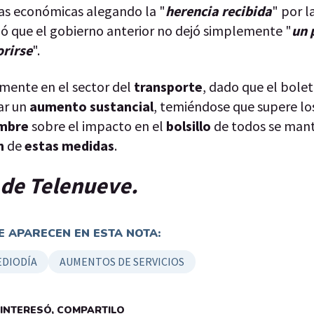
idas económicas alegando la "
herencia
recibida
" por l
izó que el gobierno anterior no dejó simplemente "
un 
orirse
".
lmente en el sector del
transporte
, dado que el bolet
ar un
aumento
sustancial
, temiéndose que supere l
umbre
sobre el impacto en el
bolsillo
de todos se mant
n
de
estas
medidas
.
p de Telenueve.
 APARECEN EN ESTA NOTA:
EDIODÍA
AUMENTOS DE SERVICIOS
E INTERESÓ, COMPARTILO