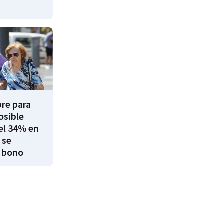
re para
osible
el 34% en
 se
 bono