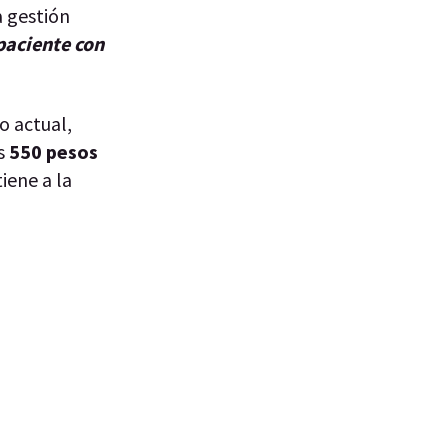
a gestión
paciente con
o actual,
os
550
pesos
iene a la