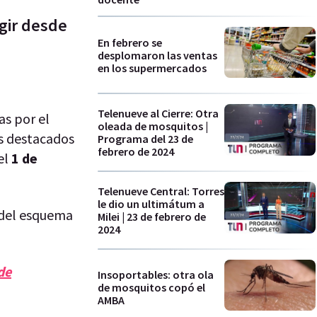
gir desde
En febrero se
desplomaron las ventas
en los supermercados
Telenueve al Cierre: Otra
s por el
oleada de mosquitos |
s destacados
Programa del 23 de
febrero de 2024
el
1 de
Telenueve Central: Torres
le dio un ultimátum a
s del esquema
Milei | 23 de febrero de
2024
de
Insoportables: otra ola
de mosquitos copó el
AMBA