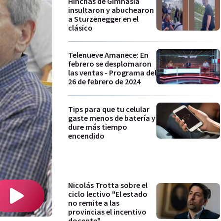
Hinchas de Gimnasia
insultaron y abuchearon
a Sturzenegger en el
clásico
Telenueve Amanece: En
febrero se desplomaron
las ventas - Programa del
26 de febrero de 2024
Tips para que tu celular
gaste menos de batería y
dure más tiempo
encendido
Nicolás Trotta sobre el
ciclo lectivo "El estado
no remite a las
provincias el incentivo
docente"