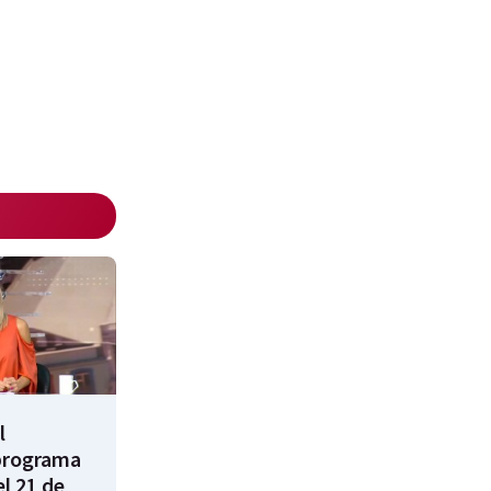
l
programa
l 21 de