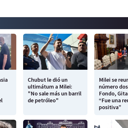
sia
Chubut le dió un
Milei se reu
ultimátum a Milei:
número dos
"No sale más un barril
Fondo, Gita
l
de petróleo"
“Fue una re
positiva”