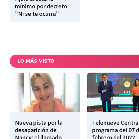
mínimo por decreto:
"Ni se te ocurra"
LO MÁS VISTO
Nueva pista por la
Telenueve Central
desaparición de
programa del 07 
Nancy: el llamado
febrero del 2022