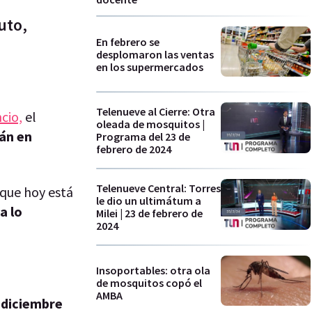
uto,
En febrero se
desplomaron las ventas
en los supermercados
Telenueve al Cierre: Otra
cio,
el
oleada de mosquitos |
tán en
Programa del 23 de
febrero de 2024
Telenueve Central: Torres
que hoy está
le dio un ultimátum a
a lo
Milei | 23 de febrero de
2024
Insoportables: otra ola
de mosquitos copó el
AMBA
e diciembre