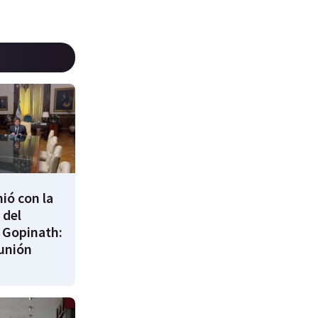
nió con la
 del
 Gopinath:
unión