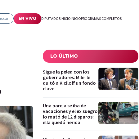
uscar
EN VIVO
DIPUTADOS
INICIO
INICIO
PROGRAMAS COMPLETOS
LO ÚLTIMO
Sigue la pelea con los
gobernadores: Milei le
quitó a Kiciloff un fondo
o
clave
Una pareja se iba de
vacaciones y el ex suegro
lo mató de 12 disparos:
ella quedó herida