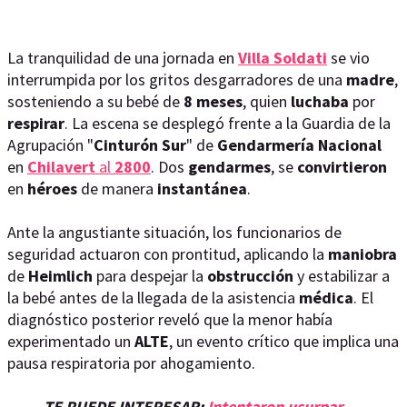
La tranquilidad de una jornada en
Villa
Soldati
se vio
interrumpida por los gritos desgarradores de una
madre
,
sosteniendo a su bebé de
8
meses
, quien
luchaba
por
respirar
. La escena se desplegó frente a la Guardia de la
Agrupación "
Cinturón
Sur
" de
Gendarmería
Nacional
en
Chilavert
al
2800
. Dos
gendarmes
, se
convirtieron
en
héroes
de manera
instantánea
.
Ante la angustiante situación, los funcionarios de
seguridad actuaron con prontitud, aplicando la
maniobra
de
Heimlich
para despejar la
obstrucción
y estabilizar a
la bebé antes de la llegada de la asistencia
médica
. El
diagnóstico posterior reveló que la menor había
experimentado un
ALTE
, un evento crítico que implica una
pausa respiratoria por ahogamiento.
TE PUEDE INTERESAR:
Intentaron usurpar