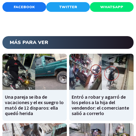
FACEBOOK
TWITTER
WHATSAPP
MÁS PARA VER
Una pareja se iba de
Entró a robar y agarró de
vacaciones y el ex suegro lo
los pelos a la hija del
mató de 12 disparos: ella
vendendor: el comerciante
quedó herida
salió a correrlo