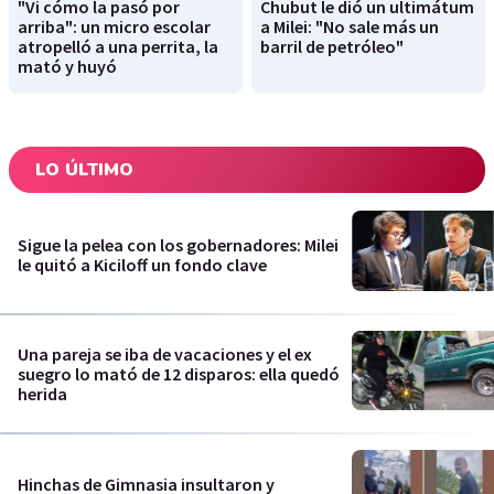
"Vi cómo la pasó por
Chubut le dió un ultimátum
arriba": un micro escolar
a Milei: "No sale más un
atropelló a una perrita, la
barril de petróleo"
mató y huyó
LO ÚLTIMO
Sigue la pelea con los gobernadores: Milei
le quitó a Kiciloff un fondo clave
Una pareja se iba de vacaciones y el ex
suegro lo mató de 12 disparos: ella quedó
herida
Hinchas de Gimnasia insultaron y