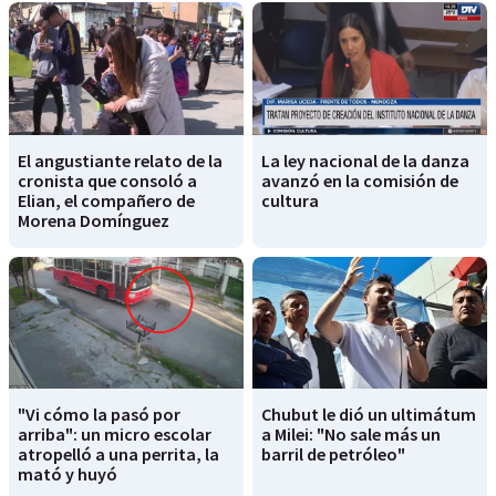
El angustiante relato de la
La ley nacional de la danza
cronista que consoló a
avanzó en la comisión de
Elian, el compañero de
cultura
Morena Domínguez
"Vi cómo la pasó por
Chubut le dió un ultimátum
arriba": un micro escolar
a Milei: "No sale más un
atropelló a una perrita, la
barril de petróleo"
mató y huyó