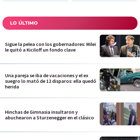
LO ÚLTIMO
Sigue la pelea con los gobernadores: Milei
le quitó a Kiciloff un fondo clave
Una pareja se iba de vacaciones y el ex
suegro lo mató de 12 disparos: ella quedó
herida
Hinchas de Gimnasia insultaron y
abuchearon a Sturzenegger en el clásico