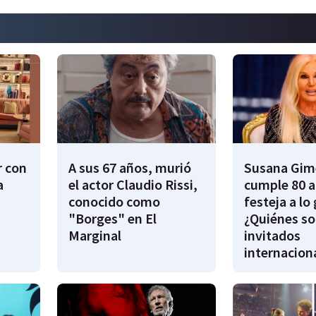
r con
A sus 67 años, murió
Susana Gim
a
el actor Claudio Rissi,
cumple 80 a
conocido como
festeja a lo
"Borges" en El
¿Quiénes so
Marginal
invitados
internacion