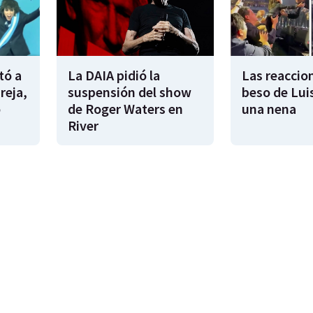
tó a
La DAIA pidió la
Las reaccion
reja,
suspensión del show
beso de Lui
o
de Roger Waters en
una nena
River