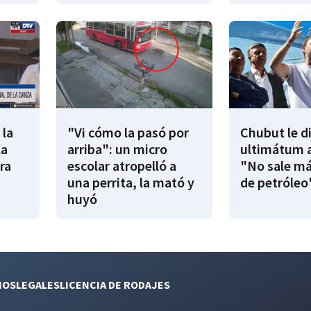
 la
"Vi cómo la pasó por
Chubut le d
la
arriba": un micro
ultimátum a
ra
escolar atropelló a
"No sale má
una perrita, la mató y
de petróleo
huyó
NOS
LEGALES
LICENCIA DE RODAJES