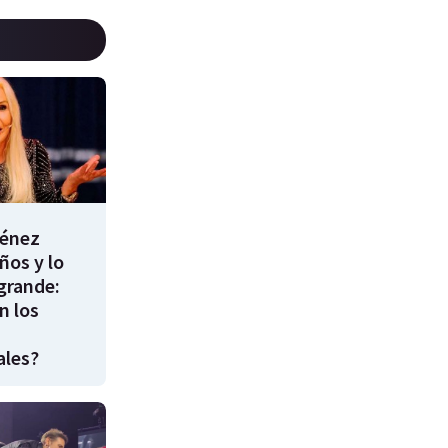
énez
ños y lo
 grande:
n los
ales?