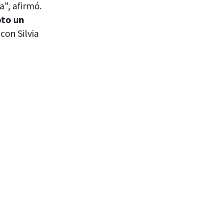
a", afirmó.
oto un
con Silvia