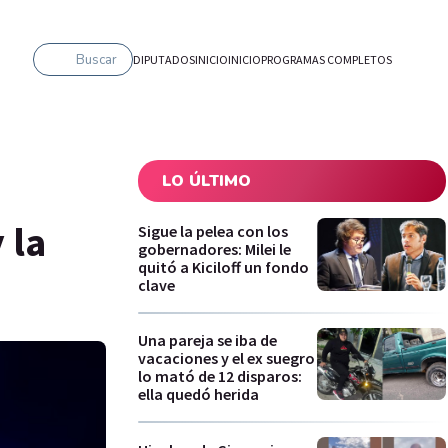
Buscar
DIPUTADOS
INICIO
INICIO
PROGRAMAS COMPLETOS
LO ÚLTIMO
 la
Sigue la pelea con los
gobernadores: Milei le
quitó a Kiciloff un fondo
clave
Una pareja se iba de
vacaciones y el ex suegro
lo mató de 12 disparos:
ella quedó herida