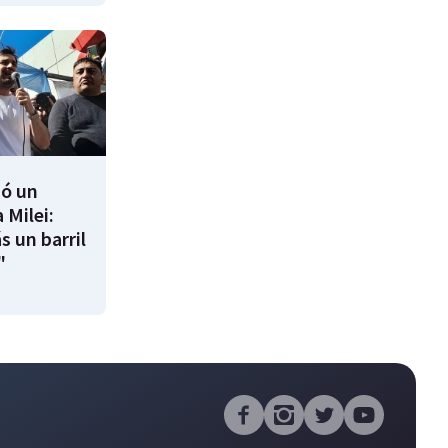
ió un
 Milei:
s un barril
"