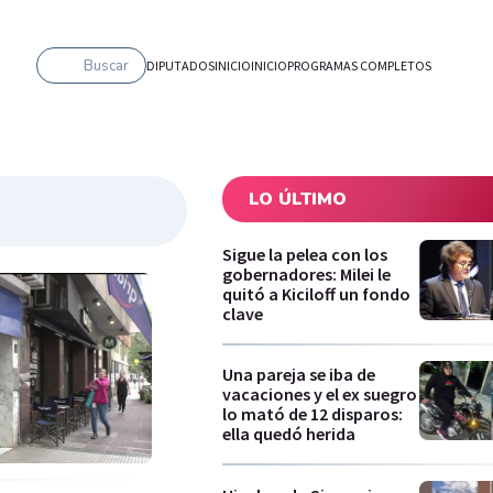
Buscar
DIPUTADOS
INICIO
INICIO
PROGRAMAS COMPLETOS
LO ÚLTIMO
Sigue la pelea con los
gobernadores: Milei le
quitó a Kiciloff un fondo
clave
Una pareja se iba de
vacaciones y el ex suegro
lo mató de 12 disparos:
ella quedó herida