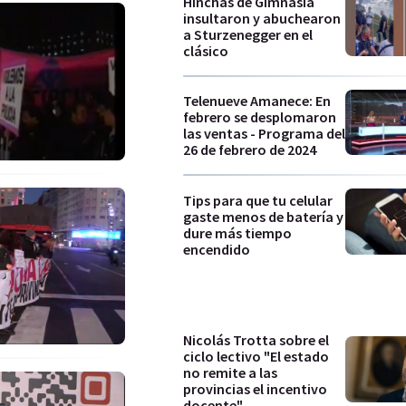
Hinchas de Gimnasia
insultaron y abuchearon
a Sturzenegger en el
clásico
Telenueve Amanece: En
febrero se desplomaron
las ventas - Programa del
26 de febrero de 2024
Tips para que tu celular
gaste menos de batería y
dure más tiempo
encendido
Nicolás Trotta sobre el
ciclo lectivo "El estado
no remite a las
provincias el incentivo
docente"