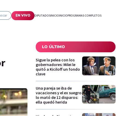
uscar
EN VIVO
DIPUTADOS
INICIO
INICIO
PROGRAMAS COMPLETOS
LO ÚLTIMO
or
Sigue la pelea con los
gobernadores: Milei le
quitó a Kiciloff un fondo
clave
Una pareja se iba de
vacaciones y el ex suegro
lo mató de 12 disparos:
ella quedó herida