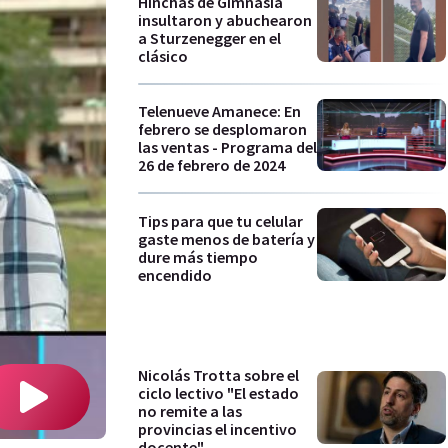
Hinchas de Gimnasia
insultaron y abuchearon
a Sturzenegger en el
clásico
Telenueve Amanece: En
febrero se desplomaron
las ventas - Programa del
26 de febrero de 2024
Tips para que tu celular
gaste menos de batería y
dure más tiempo
encendido
Nicolás Trotta sobre el
ciclo lectivo "El estado
no remite a las
provincias el incentivo
docente"