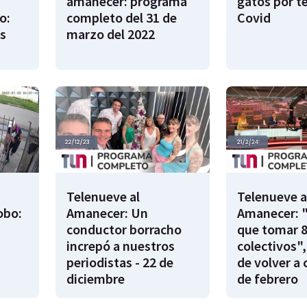
amanecer: programa
gatos por t
o:
completo del 31 de
Covid
s
marzo del 2022
Telenueve al
Telenueve a
obo:
Amanecer: Un
Amanecer: 
conductor borracho
que tomar 
increpó a nuestros
colectivos",
periodistas - 22 de
de volver a 
diciembre
de febrero