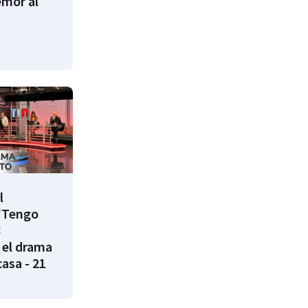
emor al
l
"Tengo
8
 el drama
casa - 21