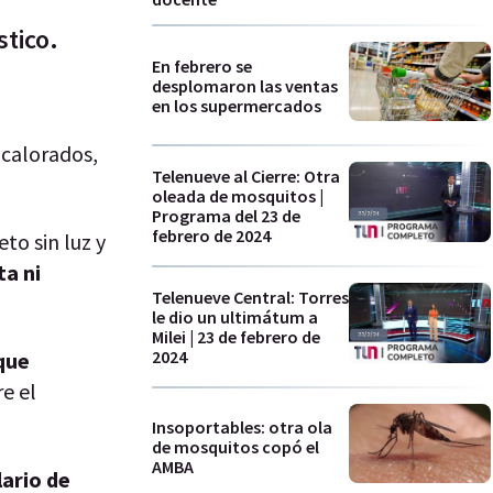
tico.
En febrero se
desplomaron las ventas
en los supermercados
acalorados,
Telenueve al Cierre: Otra
oleada de mosquitos |
Programa del 23 de
febrero de 2024
to sin luz y
ta ni
Telenueve Central: Torres
le dio un ultimátum a
Milei | 23 de febrero de
2024
 que
re el
Insoportables: otra ola
de mosquitos copó el
AMBA
lario de