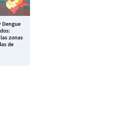
y Dengue
ados:
 las zonas
das de