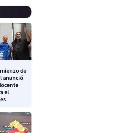
comienzo de
él anunció
docente
a el
nes