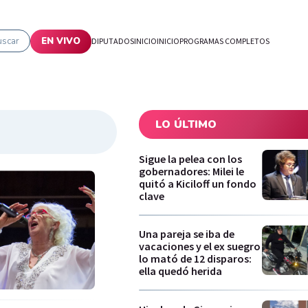
uscar
EN VIVO
DIPUTADOS
INICIO
INICIO
PROGRAMAS COMPLETOS
LO ÚLTIMO
Sigue la pelea con los
gobernadores: Milei le
quitó a Kiciloff un fondo
clave
Una pareja se iba de
vacaciones y el ex suegro
lo mató de 12 disparos:
ella quedó herida