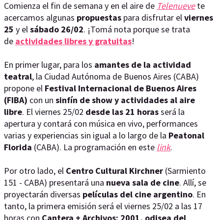
Comienza el fin de semana y en el aire de
Telenueve
te
acercamos algunas
propuestas
para disfrutar el
viernes
25
y el
sábado 26/02
. ¡Tomá nota porque se trata
de
actividades libres y gratuitas
!
En primer lugar, para los
amantes de la actividad
teatral
, la Ciudad Autónoma de Buenos Aires (CABA)
propone el
Festival Internacional de Buenos Aires
(FIBA)
con un
sinfín de show y actividades al aire
libre
. El viernes 25/02
desde las 21 horas
será la
apertura y contará con música en vivo, performances
varias y experiencias sin igual a lo largo de la
Peatonal
Florida
(CABA). La programación en este
link
.
Por otro lado, el
Centro Cultural Kirchner
(Sarmiento
151 - CABA) presentará una
nueva sala de cine
. Allí, se
proyectarán diversas
películas del cine argentino
. En
tanto, la primera emisión será el viernes 25/02 a las 17
horas con
Cantera + Archivos: 2001, odisea del