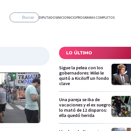
Buscar
DIPUTADOS
INICIO
INICIO
PROGRAMAS COMPLETOS
LO ÚLTIMO
Sigue la pelea con los
gobernadores: Milei le
quitó a Kiciloff un fondo
clave
Una pareja se iba de
vacaciones y el ex suegro
lo mató de 12 disparos:
ella quedó herida