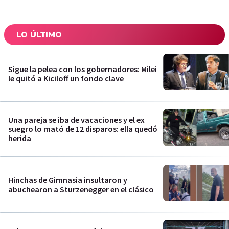
LO ÚLTIMO
Sigue la pelea con los gobernadores: Milei
le quitó a Kiciloff un fondo clave
Una pareja se iba de vacaciones y el ex
suegro lo mató de 12 disparos: ella quedó
herida
Hinchas de Gimnasia insultaron y
abuchearon a Sturzenegger en el clásico