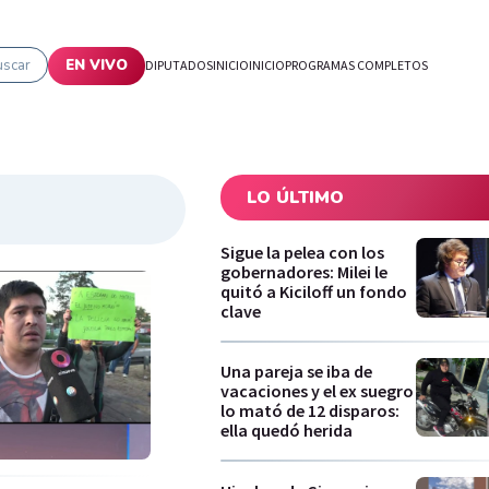
uscar
EN VIVO
DIPUTADOS
INICIO
INICIO
PROGRAMAS COMPLETOS
LO ÚLTIMO
Sigue la pelea con los
gobernadores: Milei le
quitó a Kiciloff un fondo
clave
Una pareja se iba de
vacaciones y el ex suegro
lo mató de 12 disparos:
ella quedó herida