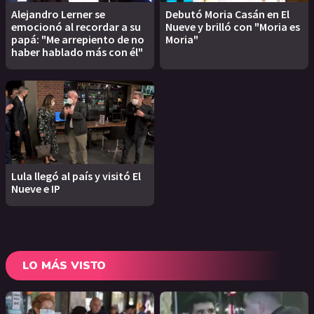
Alejandro Lerner se
Debutó Moria Casán en El
emocionó al recordar a su
Nueve y brilló con "Moria es
papá: "Me arrepiento de no
Moria"
haber hablado más con él"
Lula llegó al país y visitó El
Nueve e IP
LO MÁS VISTO