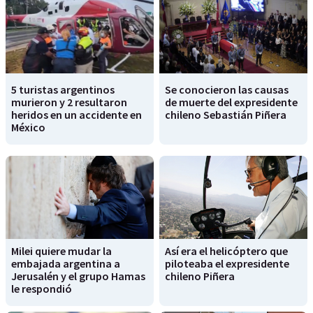
5 turistas argentinos
Se conocieron las causas
murieron y 2 resultaron
de muerte del expresidente
heridos en un accidente en
chileno Sebastián Piñera
México
Milei quiere mudar la
Así era el helicóptero que
embajada argentina a
piloteaba el expresidente
Jerusalén y el grupo Hamas
chileno Piñera
le respondió