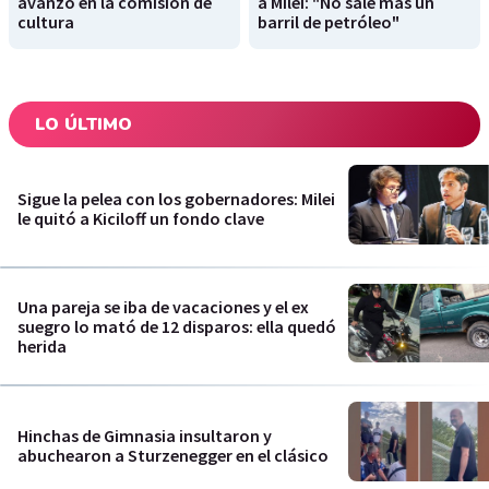
avanzó en la comisión de
a Milei: "No sale más un
cultura
barril de petróleo"
LO ÚLTIMO
Sigue la pelea con los gobernadores: Milei
le quitó a Kiciloff un fondo clave
Una pareja se iba de vacaciones y el ex
suegro lo mató de 12 disparos: ella quedó
herida
Hinchas de Gimnasia insultaron y
abuchearon a Sturzenegger en el clásico