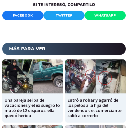
SI TE INTERESÓ, COMPARTILO
FACEBOOK
TWITTER
WHATSAPP
MÁS PARA VER
Una pareja se iba de
Entró a robar y agarró de
vacaciones y el ex suegro lo
los pelos a la hija del
mató de 12 disparos: ella
vendendor: el comerciante
quedó herida
salió a correrlo