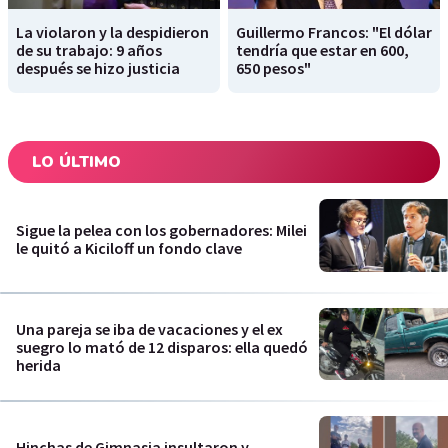
La violaron y la despidieron
Guillermo Francos: "El dólar
de su trabajo: 9 años
tendría que estar en 600,
después se hizo justicia
650 pesos"
LO ÚLTIMO
Sigue la pelea con los gobernadores: Milei
le quitó a Kiciloff un fondo clave
Una pareja se iba de vacaciones y el ex
suegro lo mató de 12 disparos: ella quedó
herida
Hinchas de Gimnasia insultaron y