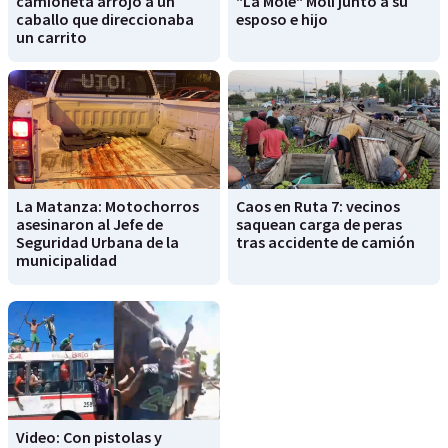
camioneta arrojó a un
"La Mole" Moli junto a su
caballo que direccionaba
esposo e hijo
un carrito
La Matanza: Motochorros
Caos en Ruta 7: vecinos
asesinaron al Jefe de
saquean carga de peras
Seguridad Urbana de la
tras accidente de camión
municipalidad
Video: Con pistolas y