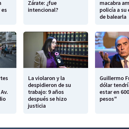
n
Zárate: ¿fue
macabra am
 es
intencional?
policía a su
de balearla
rtes
La violaron y la
Guillermo F
despidieron de su
dólar tendr
 Av.
trabajo: 9 años
estar en 600
dio
después se hizo
pesos"
justicia