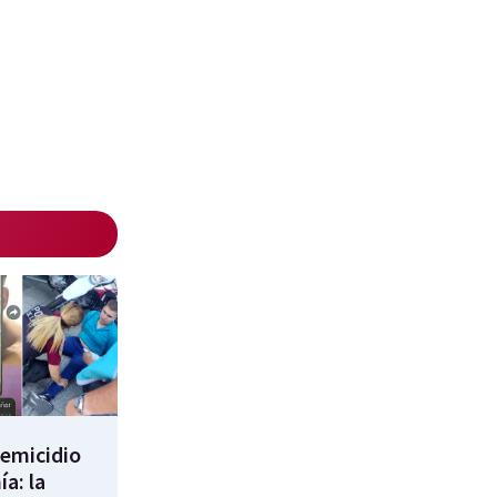
femicidio
a: la