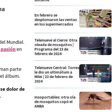
na
En febrero se
desplomaron las ventas
en los supermercados
Telenueve al Cierre: Otra
del Mundial.
oleada de mosquitos |
 pasión
en
Programa del 23 de
febrero de 2024
Telenueve Central: Torres
orman parte
le dio un ultimátum a
r el álbum.
Milei | 23 de febrero de
2024
ese dolor de
.
Insoportables: otra ola
de mosquitos copó el
AMBA