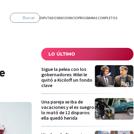
Buscar
DIPUTADOS
INICIO
INICIO
PROGRAMAS COMPLETOS
LO ÚLTIMO
e
Sigue la pelea con los
gobernadores: Milei le
quitó a Kiciloff un fondo
clave
Una pareja se iba de
vacaciones y el ex suegro
lo mató de 12 disparos:
ella quedó herida