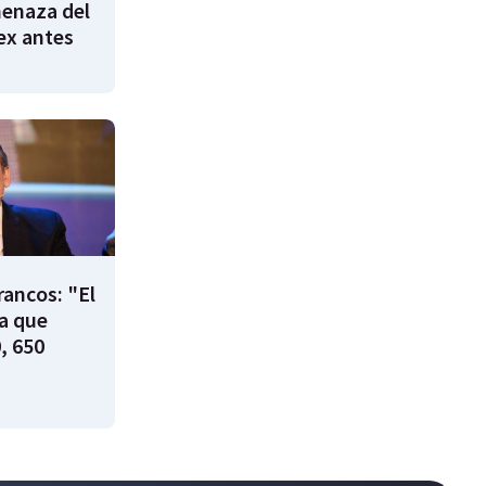
enaza del
 ex antes
rancos: "El
ía que
, 650