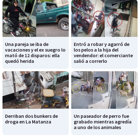
Una pareja se iba de
Entró a robar y agarró de
vacaciones y el ex suegro lo
los pelos a la hija del
mató de 12 disparos: ella
vendendor: el comerciante
quedó herida
salió a correrlo
Derriban dos bunkers de
Un paseador de perro fue
droga en La Matanza
grabado mientras agredía
a uno de los animales