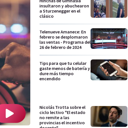
Hinchas de Gimnasia
insultaron y abuchearon
a Sturzenegger en el
clásico
Telenueve Amanece: En
febrero se desplomaron
las ventas - Programa del
26 de febrero de 2024
Tips para que tu celular
gaste menos de batería y
dure más tiempo
encendido
Nicolás Trotta sobre el
ciclo lectivo "El estado
no remite a las
provincias el incentivo
docente"