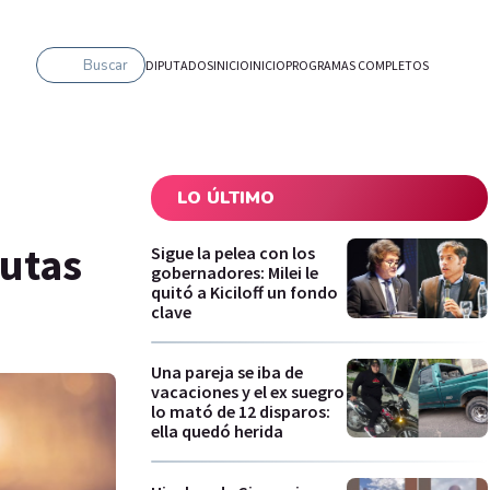
Buscar
DIPUTADOS
INICIO
INICIO
PROGRAMAS COMPLETOS
LO ÚLTIMO
rutas
Sigue la pelea con los
gobernadores: Milei le
quitó a Kiciloff un fondo
clave
Una pareja se iba de
vacaciones y el ex suegro
lo mató de 12 disparos:
ella quedó herida