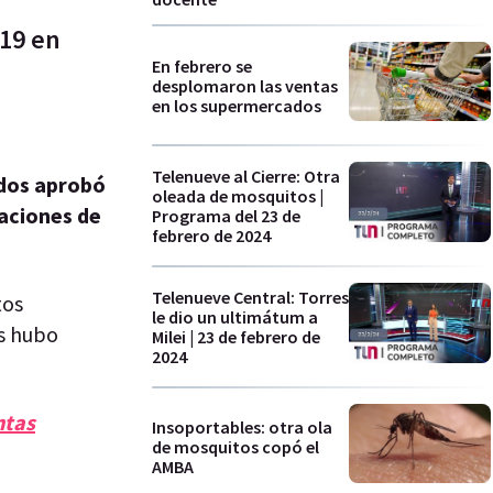
 19 en
En febrero se
desplomaron las ventas
en los supermercados
Telenueve al Cierre: Otra
dos aprobó
oleada de mosquitos |
zaciones de
Programa del 23 de
febrero de 2024
Telenueve Central: Torres
tos
le dio un ultimátum a
os hubo
Milei | 23 de febrero de
2024
ntas
Insoportables: otra ola
de mosquitos copó el
AMBA