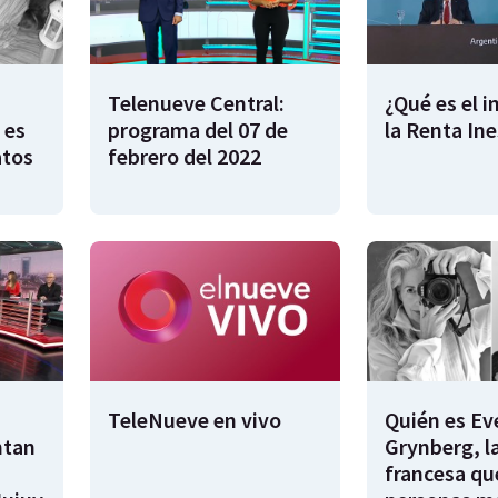
Telenueve Central:
¿Qué es el 
 es
programa del 07 de
la Renta In
atos
febrero del 2022
TeleNueve en vivo
Quién es Ev
ntan
Grynberg, l
francesa qu