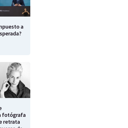
impuesto a
esperada?
e
a fotógrafa
e retrata