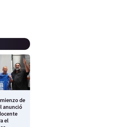
comienzo de
él anunció
docente
a el