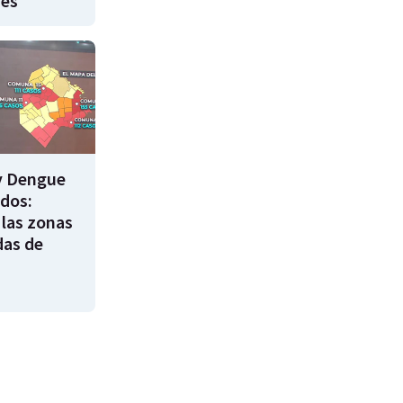
nes
y Dengue
ados:
 las zonas
das de