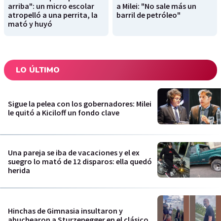
arriba": un micro escolar
a Milei: "No sale más un
atropelló a una perrita, la
barril de petróleo"
mató y huyó
LO ÚLTIMO
Sigue la pelea con los gobernadores: Milei
le quitó a Kiciloff un fondo clave
Una pareja se iba de vacaciones y el ex
suegro lo mató de 12 disparos: ella quedó
herida
Hinchas de Gimnasia insultaron y
abuchearon a Sturzenegger en el clásico