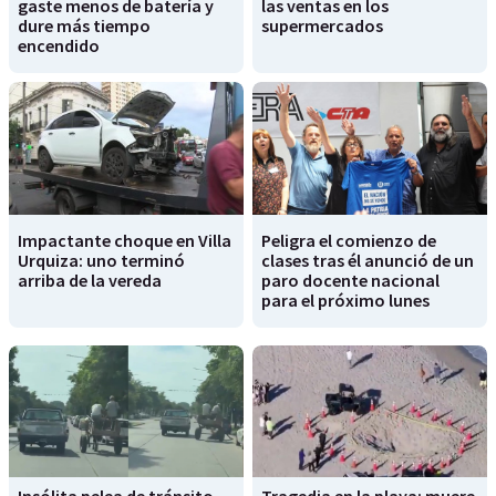
gaste menos de batería y
las ventas en los
dure más tiempo
supermercados
encendido
Impactante choque en Villa
Peligra el comienzo de
Urquiza: uno terminó
clases tras él anunció de un
arriba de la vereda
paro docente nacional
para el próximo lunes
Insólita pelea de tránsito
Tragedia en la playa: muere