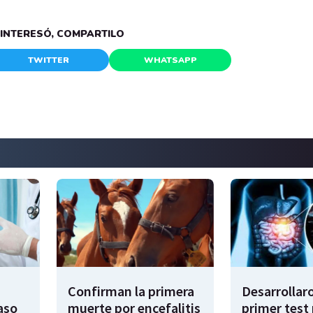
E INTERESÓ, COMPARTILO
TWITTER
WHATSAPP
Confirman la primera
Desarrollaro
aso
muerte por encefalitis
primer test