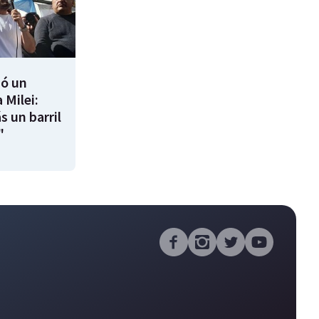
ió un
 Milei:
s un barril
"