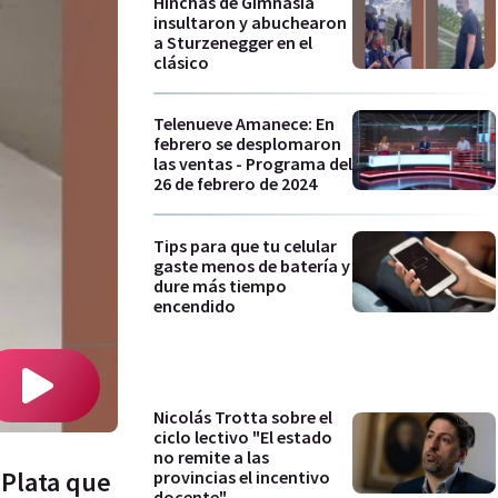
Hinchas de Gimnasia
insultaron y abuchearon
a Sturzenegger en el
clásico
Telenueve Amanece: En
febrero se desplomaron
las ventas - Programa del
26 de febrero de 2024
Tips para que tu celular
gaste menos de batería y
dure más tiempo
encendido
Nicolás Trotta sobre el
ciclo lectivo "El estado
no remite a las
 Plata que
provincias el incentivo
docente"