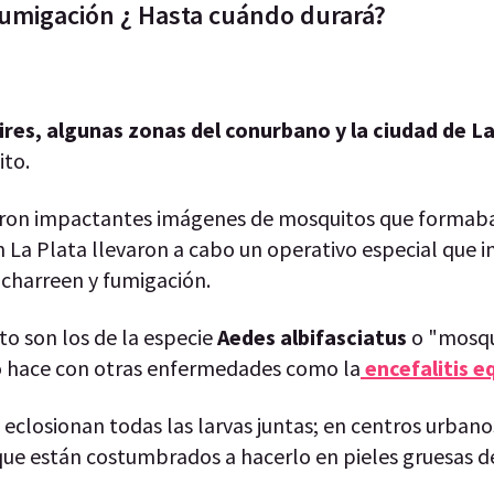
fumigación ¿ Hasta cuándo durará?
res, algunas zonas del conurbano y la ciudad de La
ito.
raron impactantes imágenes de mosquitos que formab
en La Plata llevaron a cabo un operativo especial que i
acharreen y fumigación.
o son los de la especie
Aedes albifasciatus
o "mosqu
 lo hace con otras enfermedades como la
encefalitis e
y eclosionan todas las larvas juntas; en centros urban
ue están costumbrados a hacerlo en pieles gruesas d