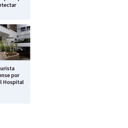
etectar
turista
ense por
l Hospital