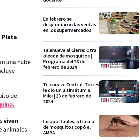
En febrero se
desplomaron las ventas
en los supermercados
 Plata
Telenueve al Cierre: Otra
oleada de mosquitos |
an una nube
Programa del 23 de
febrero de 2024
ncluye
Telenueve Central: Torres
le dio un ultimátum a
ito de
Milei | 23 de febrero de
2024
quina.
os
viven
Insoportables: otra ola
de mosquitos copó el
e animales
AMBA