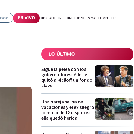
uscar
EN VIVO
DIPUTADOS
INICIO
INICIO
PROGRAMAS COMPLETOS
LO ÚLTIMO
Sigue la pelea con los
gobernadores: Milei le
quitó a Kiciloff un fondo
clave
Una pareja se iba de
vacaciones y el ex suegro
lo mató de 12 disparos:
ella quedó herida