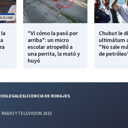
 la
"Vi cómo la pasó por
Chubut le d
la
arriba": un micro
ultimátum a
ra
escolar atropelló a
"No sale má
una perrita, la mató y
de petróleo
huyó
NOS
LEGALES
LICENCIA DE RODAJES
E RADIO Y TELEVISION 2015