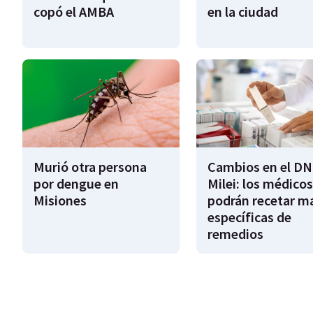
copó el AMBA
en la ciudad
Murió otra persona
Cambios en el DN
por dengue en
Milei: los médicos
Misiones
podrán recetar m
específicas de
remedios