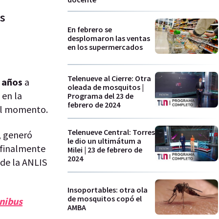
os
En febrero se
desplomaron las ventas
en los supermercados
Telenueve al Cierre: Otra
 años
a
oleada de mosquitos |
 en la
Programa del 23 de
febrero de 2024
 el momento.
Telenueve Central: Torres
, generó
le dio un ultimátum a
e finalmente
Milei | 23 de febrero de
2024
 de la ANLIS
Insoportables: otra ola
de mosquitos copó el
mnibus
AMBA