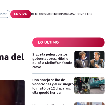
uscar
EN VIVO
DIPUTADOS
INICIO
INICIO
PROGRAMAS COMPLETOS
LO ÚLTIMO
na del
Sigue la pelea con los
gobernadores: Milei le
quitó a Kiciloff un fondo
clave
Una pareja se iba de
vacaciones y el ex suegro
lo mató de 12 disparos:
ella quedó herida