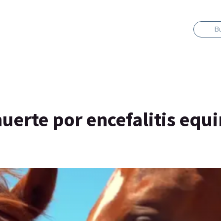
B
erte por encefalitis equi