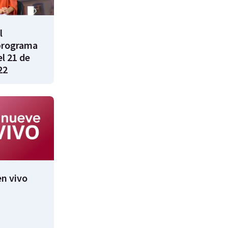
l
programa
l 21 de
22
n vivo