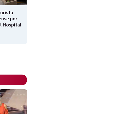
turista
ense por
l Hospital