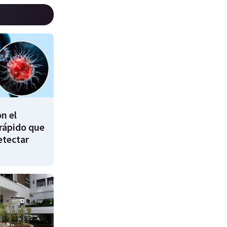
n el
 rápido que
etectar