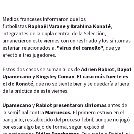
Medios franceses informaron que los
futbolistas
Raphaël Varane y Ibrahima Konaté
,
integrantes de la dupla central de la Selección,
amanecieron este viernes con un resfriado y los síntomas
estarían relacionados al
"virus del camello"
, que ya
afectó a tres jugadores.
Estos dos casos se suman a los de
Adrien Rabiot, Dayot
Upamecano y Kingsley Coman
.
El caso más fuerte es
el de Konaté
, que no se siente bien y se quedaría afuera
de la práctica de este viernes.
Upamecano
y
Rabiot presentaron síntomas
antes de
la semifinal contra
Marruecos.
El primero estuvo en el
banquillo, restablecido del proceso febril, aunque no jugó
por estar algo bajo de forma, según explicó el
seleccionador,
Didier Deschamps
. En cuanto a Rabiot, ni