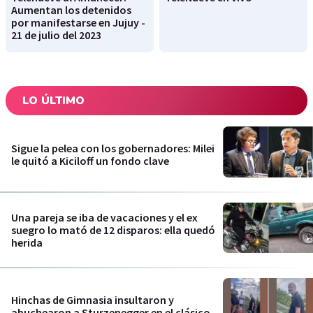
Aumentan los detenidos
por manifestarse en Jujuy -
21 de julio del 2023
LO ÚLTIMO
Sigue la pelea con los gobernadores: Milei
le quitó a Kiciloff un fondo clave
Una pareja se iba de vacaciones y el ex
suegro lo mató de 12 disparos: ella quedó
herida
Hinchas de Gimnasia insultaron y
abuchearon a Sturzenegger en el clásico