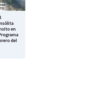
l
nsólita
nsito en
Programa
brero del