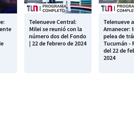
e:
Telenueve Central:
Telenueve a
cente
Milei se reunió con la
Amanecer: I
número dos del Fondo
pelea de trá
de
| 22 de febrero de 2024
Tucumán - 
del 22 de fe
2024