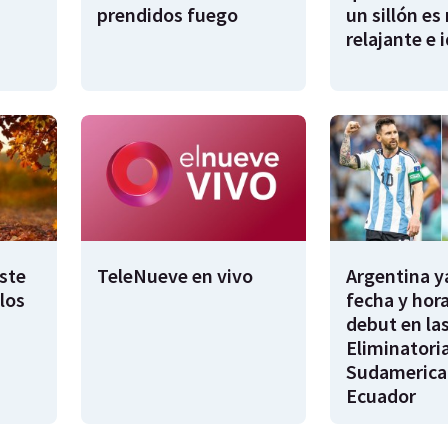
prendidos fuego
un sillón es
relajante e 
este
TeleNueve en vivo
Argentina y
los
fecha y hora
debut en la
Eliminatori
Sudamerica
Ecuador