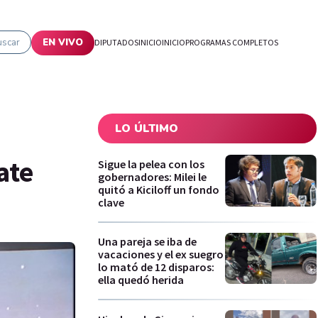
uscar
EN VIVO
DIPUTADOS
INICIO
INICIO
PROGRAMAS COMPLETOS
LO ÚLTIMO
ate
Sigue la pelea con los
gobernadores: Milei le
quitó a Kiciloff un fondo
clave
Una pareja se iba de
vacaciones y el ex suegro
lo mató de 12 disparos:
ella quedó herida