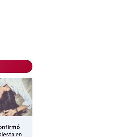
confirmó
siesta en