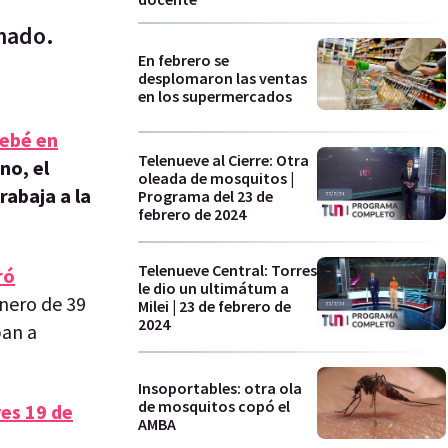
rmado.
En febrero se
desplomaron las ventas
en los supermercados
bebé en
Telenueve al Cierre: Otra
no, el
oleada de mosquitos |
rabaja a la
Programa del 23 de
febrero de 2024
Telenueve Central: Torres
ró
le dio un ultimátum a
onero de 39
Milei | 23 de febrero de
2024
ban a
Insoportables: otra ola
de mosquitos copó el
ves 19 de
AMBA