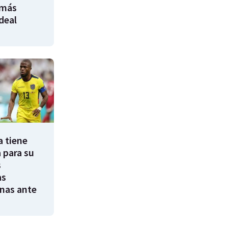
 más
ideal
a tiene
 para su
s
as
nas ante