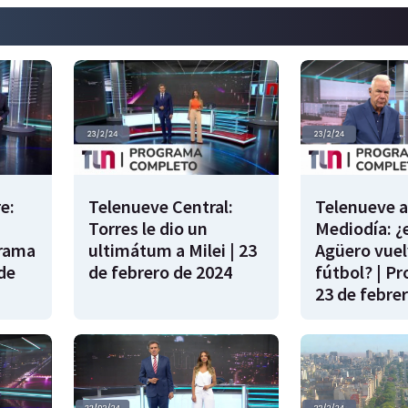
e:
Telenueve Central:
Telenueve a
Torres le dio un
Mediodía: ¿
grama
ultimátum a Milei | 23
Agüero vuel
de
de febrero de 2024
fútbol? | P
23 de febre