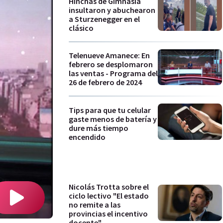
Hinchas de Gimnasia
insultaron y abuchearon
a Sturzenegger en el
clásico
Telenueve Amanece: En
febrero se desplomaron
las ventas - Programa del
26 de febrero de 2024
Tips para que tu celular
gaste menos de batería y
dure más tiempo
encendido
Nicolás Trotta sobre el
ciclo lectivo "El estado
no remite a las
provincias el incentivo
docente"