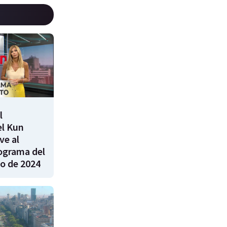
l
el Kun
ve al
rograma del
ro de 2024