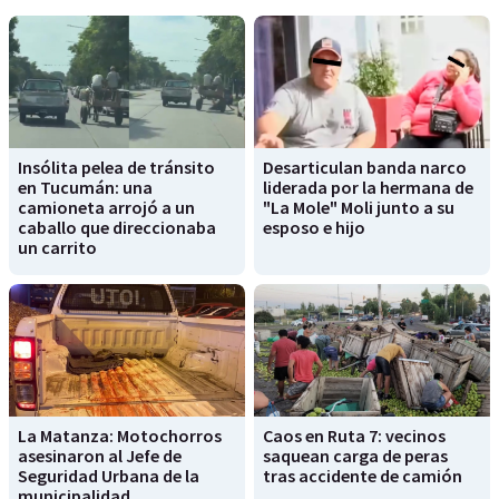
Insólita pelea de tránsito
Desarticulan banda narco
en Tucumán: una
liderada por la hermana de
camioneta arrojó a un
"La Mole" Moli junto a su
caballo que direccionaba
esposo e hijo
un carrito
La Matanza: Motochorros
Caos en Ruta 7: vecinos
asesinaron al Jefe de
saquean carga de peras
Seguridad Urbana de la
tras accidente de camión
municipalidad