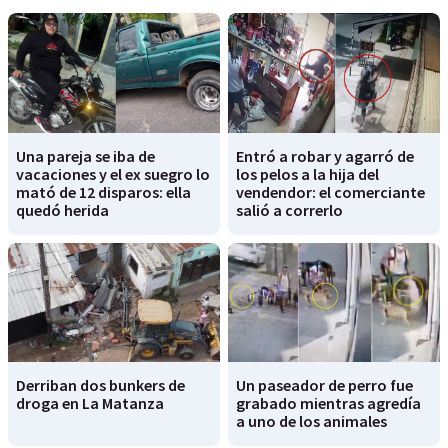
Una pareja se iba de
Entró a robar y agarró de
vacaciones y el ex suegro lo
los pelos a la hija del
mató de 12 disparos: ella
vendendor: el comerciante
quedó herida
salió a correrlo
Derriban dos bunkers de
Un paseador de perro fue
droga en La Matanza
grabado mientras agredía
a uno de los animales