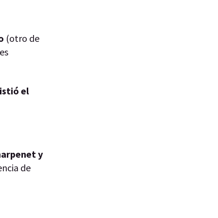
o
(otro de
es
stió el
Charpenet y
encia de