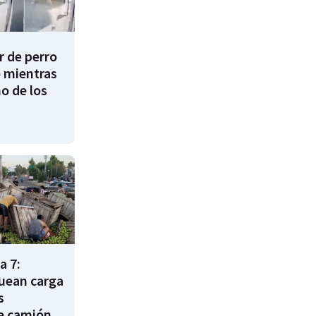
 de perro
 mientras
o de los
a 7:
uean carga
s
e camión