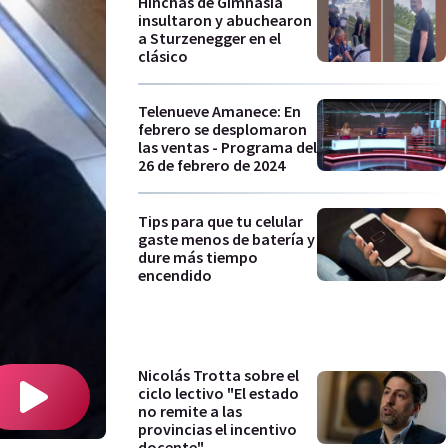
Hinchas de Gimnasia
insultaron y abuchearon
a Sturzenegger en el
clásico
Telenueve Amanece: En
febrero se desplomaron
las ventas - Programa del
26 de febrero de 2024
Tips para que tu celular
gaste menos de batería y
dure más tiempo
encendido
Nicolás Trotta sobre el
ciclo lectivo "El estado
no remite a las
provincias el incentivo
docente"