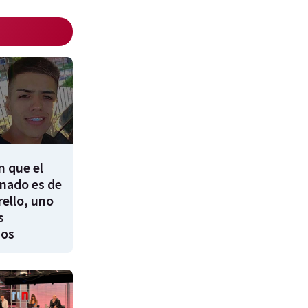
 que el
inado es de
ello, uno
s
dos