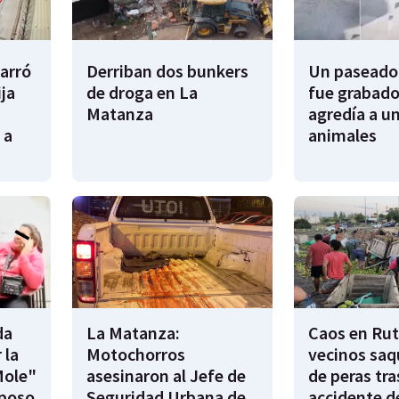
garró
Derriban dos bunkers
Un paseador
ija
de droga en La
fue grabado
Matanza
agredía a un
 a
animales
da
La Matanza:
Caos en Rut
 la
Motochorros
vecinos saq
Mole"
asesinaron al Jefe de
de peras tra
sposo
Seguridad Urbana de
accidente d