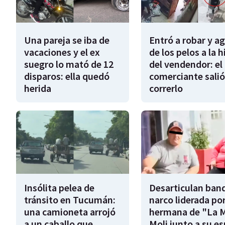
Una pareja se iba de
Entró a robar y a
vacaciones y el ex
de los pelos a la h
suegro lo mató de 12
del vendendor: el
disparos: ella quedó
comerciante salió
herida
correrlo
Insólita pelea de
Desarticulan ban
tránsito en Tucumán:
narco liderada por
una camioneta arrojó
hermana de "La 
a un caballo que
Moli junto a su e