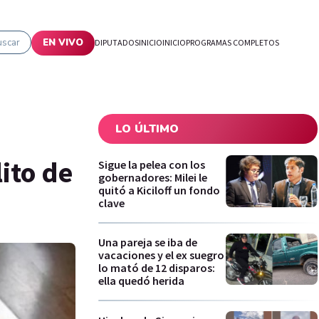
uscar
EN VIVO
DIPUTADOS
INICIO
INICIO
PROGRAMAS COMPLETOS
LO ÚLTIMO
ito de
Sigue la pelea con los
gobernadores: Milei le
quitó a Kiciloff un fondo
clave
Una pareja se iba de
vacaciones y el ex suegro
lo mató de 12 disparos:
ella quedó herida