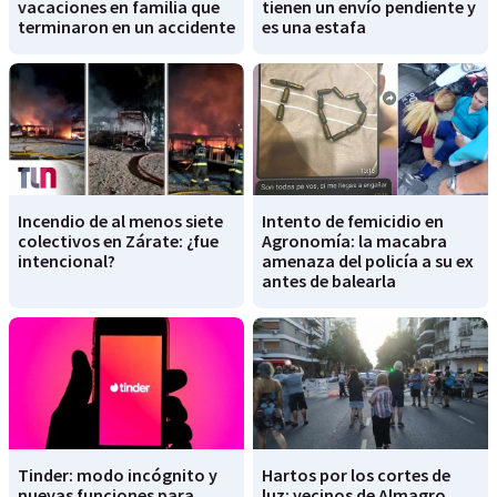
vacaciones en familia que
tienen un envío pendiente y
terminaron en un accidente
es una estafa
Incendio de al menos siete
Intento de femicidio en
colectivos en Zárate: ¿fue
Agronomía: la macabra
intencional?
amenaza del policía a su ex
antes de balearla
Tinder: modo incógnito y
Hartos por los cortes de
nuevas funciones para
luz: vecinos de Almagro