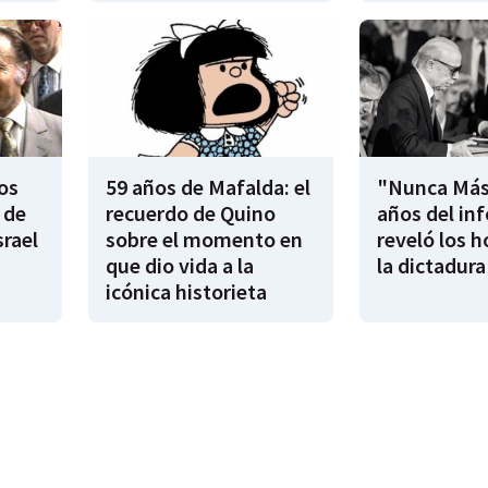
os
59 años de Mafalda: el
"Nunca Más"
 de
recuerdo de Quino
años del in
rael
sobre el momento en
reveló los h
que dio vida a la
la dictadura
icónica historieta