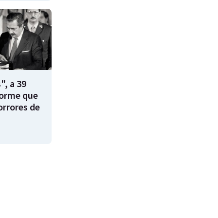
, a 39
forme que
orrores de