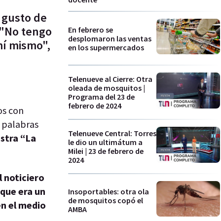
l gusto de
. "No tengo
En febrero se
desplomaron las ventas
mí mismo",
en los supermercados
Telenueve al Cierre: Otra
oleada de mosquitos |
Programa del 23 de
febrero de 2024
ios con
 palabras
Telenueve Central: Torres
estra “La
le dio un ultimátum a
Milei | 23 de febrero de
2024
l noticiero
que era un
Insoportables: otra ola
de mosquitos copó el
en el medio
AMBA