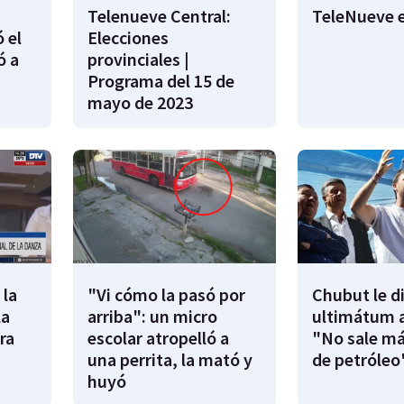
Telenueve Central:
TeleNueve e
 el
Elecciones
ó a
provinciales |
Programa del 15 de
mayo de 2023
 la
"Vi cómo la pasó por
Chubut le d
la
arriba": un micro
ultimátum a
ra
escolar atropelló a
"No sale má
una perrita, la mató y
de petróleo
huyó