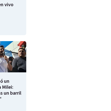
n vivo
ió un
 Milei:
s un barril
"