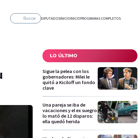
Buscar
DIPUTADOS
INICIO
INICIO
PROGRAMAS COMPLETOS
LO ÚLTIMO
u
Sigue la pelea con los
gobernadores: Milei le
quitó a Kiciloff un fondo
clave
Una pareja se iba de
vacaciones y el ex suegro
lo mató de 12 disparos:
ella quedó herida