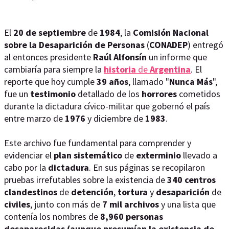
El
20 de septiembre
de
1984
, la
Comisión Nacional
sobre la Desaparición de
Personas
(
CONADEP
) entregó
al entonces presidente
Raúl Alfonsín
un informe que
cambiaría para siempre la
historia
de
Argentina
. El
reporte que hoy cumple
39 años
, llamado "
Nunca Más
",
fue un
testimonio
detallado de los
horrores
cometidos
durante la dictadura cívico-militar que gobernó el país
entre marzo de
1976
y diciembre de
1983
.
Este archivo fue fundamental para comprender y
evidenciar el
plan
sistemático
de
exterminio
llevado a
cabo por la
dictadura
. En sus páginas se recopilaron
pruebas irrefutables sobre la existencia de
340 centros
clandestinos
de
detención
,
tortura
y
desaparición
de
civiles
, junto con más de
7 mil archivos
y una lista que
contenía los nombres de
8,960
personas
desaparecidas (aunque presumían la existencia de