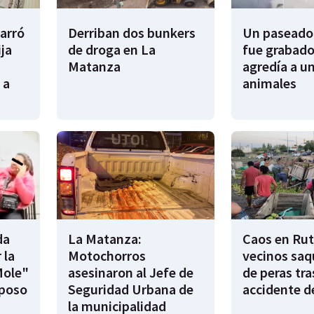
garró
Derriban dos bunkers
Un paseador
ija
de droga en La
fue grabado
Matanza
agredía a un
 a
animales
da
La Matanza:
Caos en Rut
 la
Motochorros
vecinos saq
Mole"
asesinaron al Jefe de
de peras tra
sposo
Seguridad Urbana de
accidente d
la municipalidad