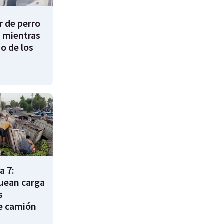
 de perro
 mientras
o de los
a 7:
uean carga
s
e camión