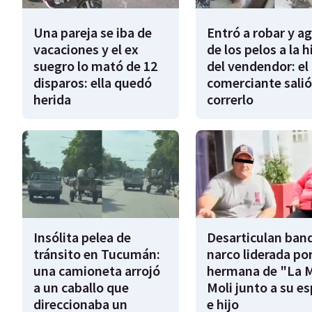
Una pareja se iba de
Entró a robar y a
vacaciones y el ex
de los pelos a la h
suegro lo mató de 12
del vendendor: el
disparos: ella quedó
comerciante salió
herida
correrlo
Insólita pelea de
Desarticulan ban
tránsito en Tucumán:
narco liderada por
una camioneta arrojó
hermana de "La 
a un caballo que
Moli junto a su e
direccionaba un
e hijo