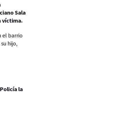
a
ciano Sala
 víctima.
 el barrio
u hijo,
Policía la