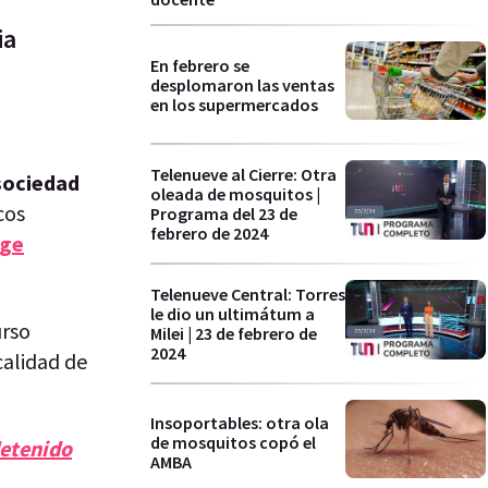
ia
En febrero se
desplomaron las ventas
en los supermercados
Telenueve al Cierre: Otra
sociedad
oleada de mosquitos |
cos
Programa del 23 de
febrero de 2024
rge
Telenueve Central: Torres
le dio un ultimátum a
urso
Milei | 23 de febrero de
2024
calidad de
Insoportables: otra ola
de mosquitos copó el
detenido
AMBA