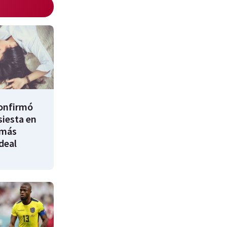
confirmó
siesta en
 más
ideal