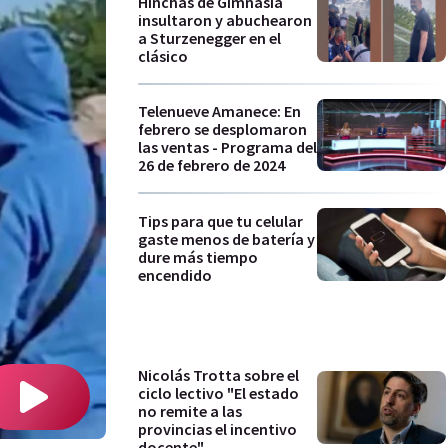
Hinchas de Gimnasia
insultaron y abuchearon
a Sturzenegger en el
clásico
Telenueve Amanece: En
febrero se desplomaron
las ventas - Programa del
26 de febrero de 2024
Tips para que tu celular
gaste menos de batería y
dure más tiempo
encendido
Nicolás Trotta sobre el
ciclo lectivo "El estado
no remite a las
provincias el incentivo
docente"