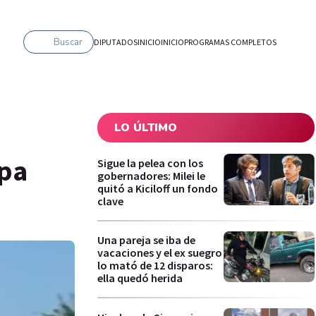
Buscar
DIPUTADOS
INICIO
INICIO
PROGRAMAS COMPLETOS
LO ÚLTIMO
opa
Sigue la pelea con los
gobernadores: Milei le
quitó a Kiciloff un fondo
clave
Una pareja se iba de
vacaciones y el ex suegro
lo mató de 12 disparos:
ella quedó herida