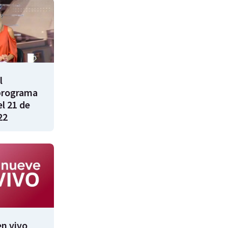
l
programa
l 21 de
22
n vivo