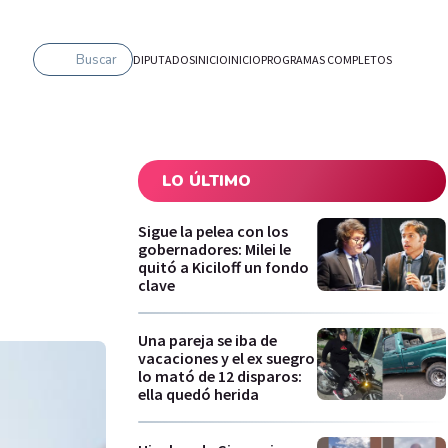
Buscar
DIPUTADOS
INICIO
INICIO
PROGRAMAS COMPLETOS
LO ÚLTIMO
Sigue la pelea con los
gobernadores: Milei le
quitó a Kiciloff un fondo
clave
Una pareja se iba de
vacaciones y el ex suegro
lo mató de 12 disparos:
ella quedó herida