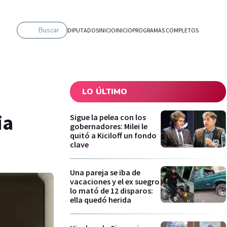
Buscar
DIPUTADOS
INICIO
INICIO
PROGRAMAS COMPLETOS
LO ÚLTIMO
ia
Sigue la pelea con los
gobernadores: Milei le
quitó a Kiciloff un fondo
clave
Una pareja se iba de
vacaciones y el ex suegro
lo mató de 12 disparos:
ella quedó herida