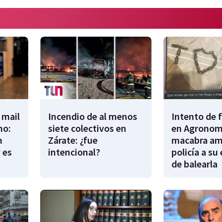
 mail
Incendio de al menos
Intento de 
no:
siete colectivos en
en Agronomí
n
Zárate: ¿fue
macabra am
 es
intencional?
policía a su
de balearla