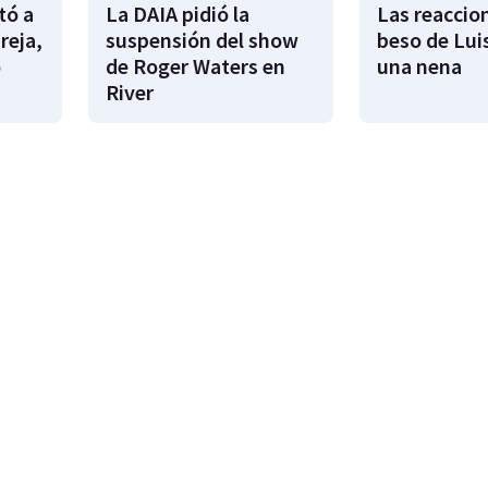
tó a
La DAIA pidió la
Las reaccion
reja,
suspensión del show
beso de Lui
o
de Roger Waters en
una nena
River