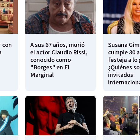
r con
A sus 67 años, murió
Susana Gim
a
el actor Claudio Rissi,
cumple 80 a
conocido como
festeja a lo
"Borges" en El
¿Quiénes so
Marginal
invitados
internacion