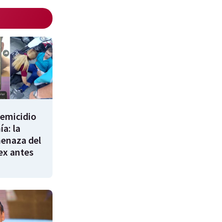
femicidio
a: la
enaza del
 ex antes