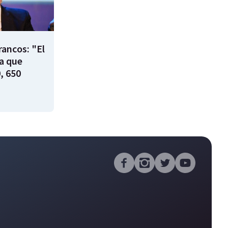
rancos: "El
ía que
, 650