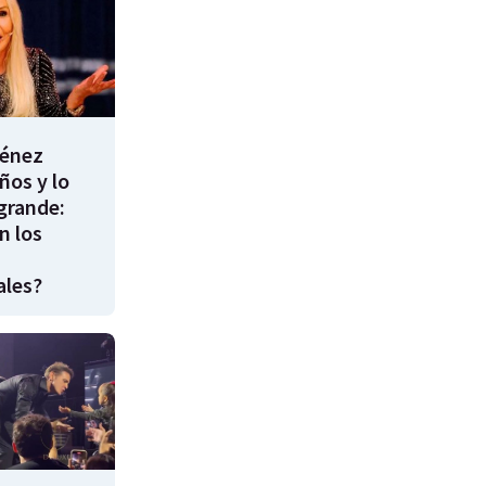
énez
ños y lo
 grande:
n los
ales?