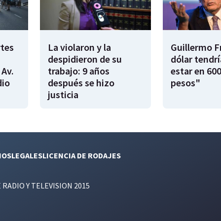
rtes
La violaron y la
Guillermo F
despidieron de su
dólar tendr
 Av.
trabajo: 9 años
estar en 600
dio
después se hizo
pesos"
justicia
NOS
LEGALES
LICENCIA DE RODAJES
E RADIO Y TELEVISION 2015