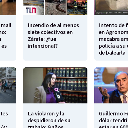
 mail
Incendio de al menos
Intento de 
no:
siete colectivos en
en Agronomí
n
Zárate: ¿fue
macabra am
 es
intencional?
policía a su
de balearla
rtes
La violaron y la
Guillermo F
despidieron de su
dólar tendr
 Av.
trabajo: 9 años
estar en 600