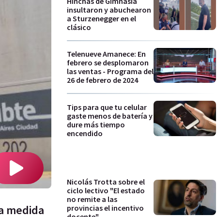
Hinchas de Gimnasia
insultaron y abuchearon
a Sturzenegger en el
clásico
Telenueve Amanece: En
febrero se desplomaron
las ventas - Programa del
26 de febrero de 2024
Tips para que tu celular
gaste menos de batería y
dure más tiempo
encendido
Nicolás Trotta sobre el
ciclo lectivo "El estado
no remite a las
La medida
provincias el incentivo
docente"