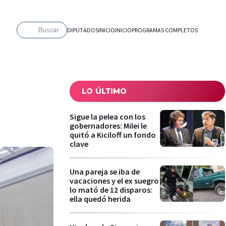
Buscar
DIPUTADOS
INICIO
INICIO
PROGRAMAS COMPLETOS
LO ÚLTIMO
Sigue la pelea con los
gobernadores: Milei le
quitó a Kiciloff un fondo
clave
Una pareja se iba de
vacaciones y el ex suegro
lo mató de 12 disparos:
ella quedó herida