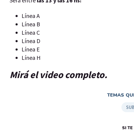
Será entre
las 13 y las 16 hs:
Línea A
Línea B
Línea C
Línea D
Línea E
Línea H
Mirá el video completo.
TEMAS QUE
SU
SI T