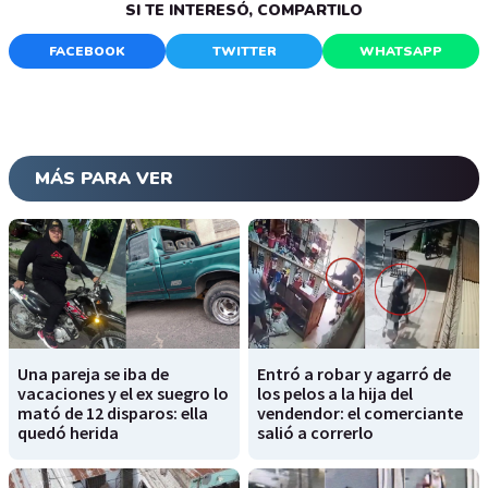
SI TE INTERESÓ, COMPARTILO
FACEBOOK
TWITTER
WHATSAPP
MÁS PARA VER
Una pareja se iba de
Entró a robar y agarró de
vacaciones y el ex suegro lo
los pelos a la hija del
mató de 12 disparos: ella
vendendor: el comerciante
quedó herida
salió a correrlo