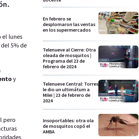
ón.
En febrero se
desplomaron las ventas
en los supermercados
 el lunes
s del 5% de
Telenueve al Cierre: Otra
oleada de mosquitos |
Programa del 23 de
febrero de 2024
a
lento
y
Telenueve Central: Torres
le dio un ultimátum a
Milei | 23 de febrero de
2024
l pero
Insoportables: otra ola
de mosquitos copó el
ucturas
AMBA
ioridades