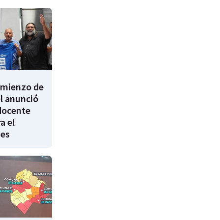
comienzo de
él anunció
docente
a el
nes