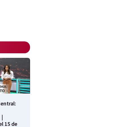
entral:
 |
l 15 de