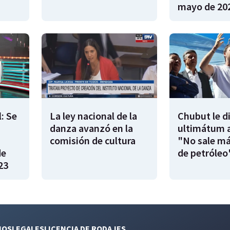
mayo de 20
: Se
La ley nacional de la
Chubut le d
danza avanzó en la
ultimátum a
|
comisión de cultura
"No sale má
de
de petróleo
23
NOS
LEGALES
LICENCIA DE RODAJES