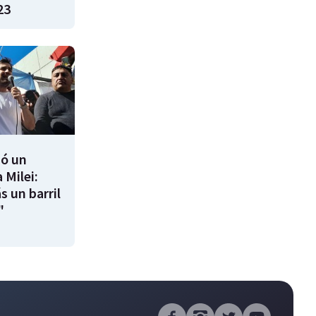
23
ió un
 Milei:
s un barril
"