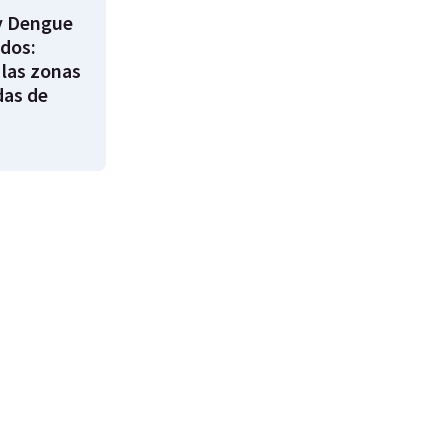
y Dengue
ados:
 las zonas
das de