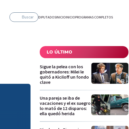
Buscar
DIPUTADOS
INICIO
INICIO
PROGRAMAS COMPLETOS
LO ÚLTIMO
Sigue la pelea con los
gobernadores: Milei le
quitó a Kiciloff un fondo
clave
Una pareja se iba de
vacaciones y el ex suegro
lo mató de 12 disparos:
ella quedó herida