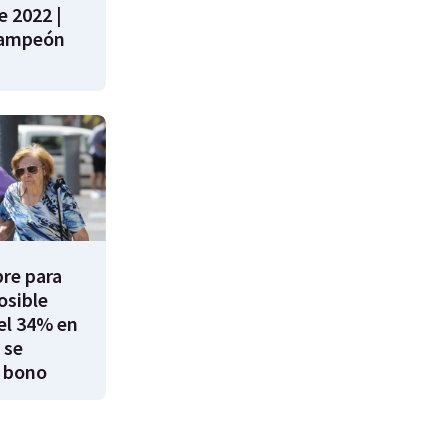
e 2022 |
campeón
re para
osible
el 34% en
 se
 bono