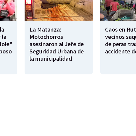
da
La Matanza:
Caos en Rut
 la
Motochorros
vecinos saq
Mole"
asesinaron al Jefe de
de peras tra
sposo
Seguridad Urbana de
accidente d
la municipalidad