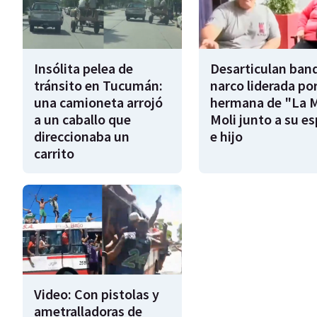
Insólita pelea de
Desarticulan ban
tránsito en Tucumán:
narco liderada por
una camioneta arrojó
hermana de "La 
a un caballo que
Moli junto a su e
direccionaba un
e hijo
carrito
Video: Con pistolas y
ametralladoras de