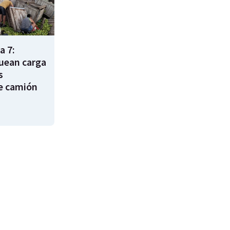
a 7:
uean carga
s
e camión