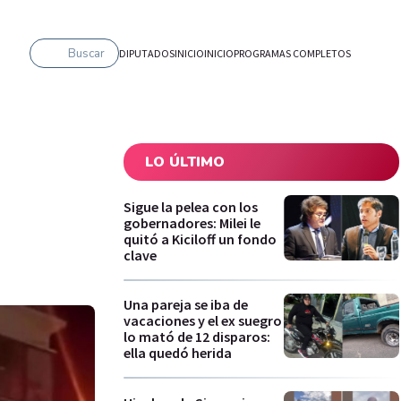
Buscar
DIPUTADOS
INICIO
INICIO
PROGRAMAS COMPLETOS
LO ÚLTIMO
a
Sigue la pelea con los
gobernadores: Milei le
quitó a Kiciloff un fondo
clave
Una pareja se iba de
vacaciones y el ex suegro
lo mató de 12 disparos:
ella quedó herida