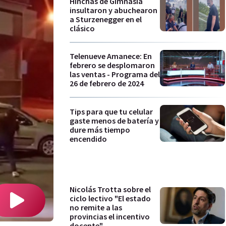
Hinchas de Gimnasia
insultaron y abuchearon
a Sturzenegger en el
clásico
Telenueve Amanece: En
febrero se desplomaron
las ventas - Programa del
26 de febrero de 2024
Tips para que tu celular
gaste menos de batería y
dure más tiempo
encendido
Nicolás Trotta sobre el
ciclo lectivo "El estado
no remite a las
provincias el incentivo
docente"