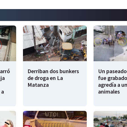
garró
Derriban dos bunkers
Un paseador
ija
de droga en La
fue grabado
Matanza
agredía a un
 a
animales