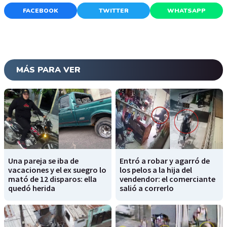
FACEBOOK
TWITTER
WHATSAPP
MÁS PARA VER
Una pareja se iba de
Entró a robar y agarró de
vacaciones y el ex suegro lo
los pelos a la hija del
mató de 12 disparos: ella
vendendor: el comerciante
quedó herida
salió a correrlo