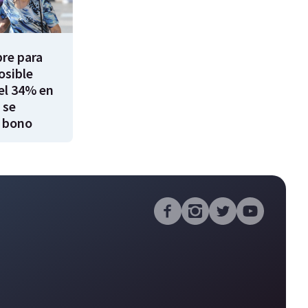
re para
osible
el 34% en
 se
 bono