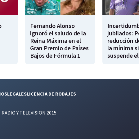
o
Fernando Alonso
Incertidumb
ignoró el saludo de la
jubilados: P
Reina Máxima en el
reducción d
Gran Premio de Países
la mínima si
Bajos de Fórmula 1
suspende el
NOS
LEGALES
LICENCIA DE RODAJES
E RADIO Y TELEVISION 2015