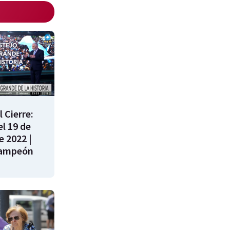
 Cierre:
l 19 de
e 2022 |
campeón