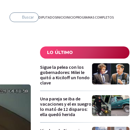
Buscar
DIPUTADOS
INICIO
INICIO
PROGRAMAS COMPLETOS
LO ÚLTIMO
Sigue la pelea con los
gobernadores: Milei le
quitó a Kiciloff un fondo
clave
Una pareja se iba de
vacaciones y el ex suegro
lo mató de 12 disparos:
ella quedó herida