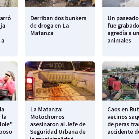
garró
Derriban dos bunkers
Un paseador
ija
de droga en La
fue grabado
Matanza
agredía a un
 a
animales
da
La Matanza:
Caos en Rut
 la
Motochorros
vecinos saq
Mole"
asesinaron al Jefe de
de peras tra
sposo
Seguridad Urbana de
accidente d
la municipalidad