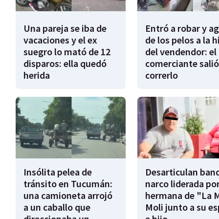
Una pareja se iba de
Entró a robar y a
vacaciones y el ex
de los pelos a la h
suegro lo mató de 12
del vendendor: el
disparos: ella quedó
comerciante salió
herida
correrlo
Insólita pelea de
Desarticulan ban
tránsito en Tucumán:
narco liderada por
una camioneta arrojó
hermana de "La 
a un caballo que
Moli junto a su e
direccionaba un
e hijo