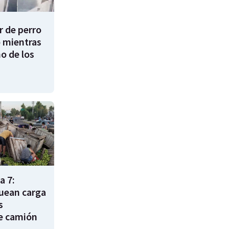
 de perro
 mientras
o de los
a 7:
uean carga
s
e camión