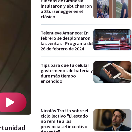
Hinchas de Gimnasia
insultaron y abuchearon
a Sturzenegger en el
clásico
Telenueve Amanece: En
febrero se desplomaron
las ventas - Programa del
26 de febrero de 2024
Tips para que tu celular
gaste menos de batería y
dure más tiempo
encendido
Nicolás Trotta sobre el
ciclo lectivo "El estado
no remite a las
ortunidad
provincias el incentivo
docente"